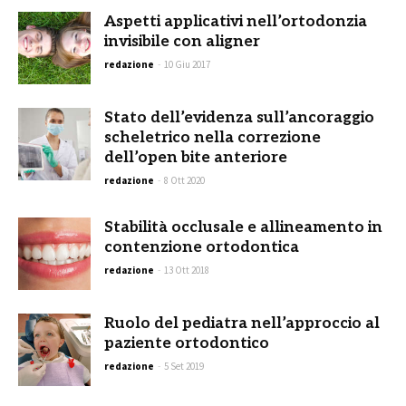
Aspetti applicativi nell’ortodonzia
invisibile con aligner
redazione
-
10 Giu 2017
Stato dell’evidenza sull’ancoraggio
scheletrico nella correzione
dell’open bite anteriore
redazione
-
8 Ott 2020
Stabilità occlusale e allineamento in
contenzione ortodontica
redazione
-
13 Ott 2018
Ruolo del pediatra nell’approccio al
paziente ortodontico
redazione
-
5 Set 2019