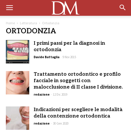
Home
Letteratura
Ortodonzia
ORTODONZIA
I primi passi per la diagnosi in
ortodonzia
Davide Battaglia
-
9 Nov 2015
Trattamento ortodontico e profilo
facciale in soggetti con
malocclusione di II classe I divisione.
redazione
-
12 Dic 2019
Indicazioni per scegliere le modalità
della contenzione ortodontica
redazione
-
30 Gen 2020