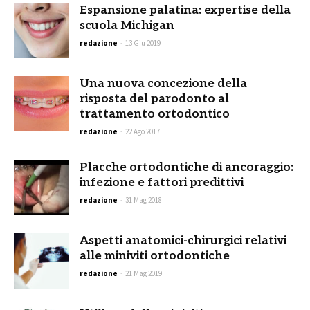
Espansione palatina: expertise della
scuola Michigan
redazione
-
13 Giu 2019
Una nuova concezione della
risposta del parodonto al
trattamento ortodontico
redazione
-
22 Ago 2017
Placche ortodontiche di ancoraggio:
infezione e fattori predittivi
redazione
-
31 Mag 2018
Aspetti anatomici-chirurgici relativi
alle miniviti ortodontiche
redazione
-
21 Mag 2019