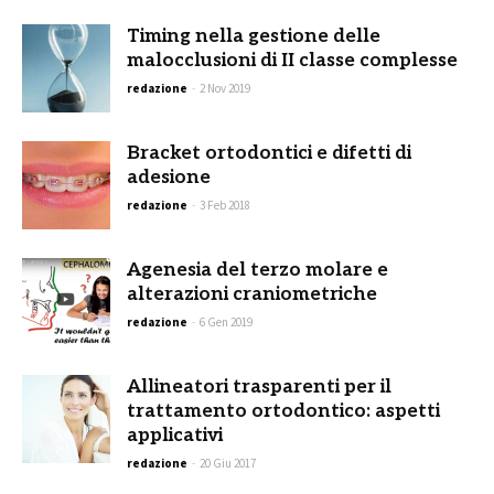
Timing nella gestione delle
malocclusioni di II classe complesse
redazione
-
2 Nov 2019
Bracket ortodontici e difetti di
adesione
redazione
-
3 Feb 2018
Agenesia del terzo molare e
alterazioni craniometriche
redazione
-
6 Gen 2019
Allineatori trasparenti per il
trattamento ortodontico: aspetti
applicativi
redazione
-
20 Giu 2017