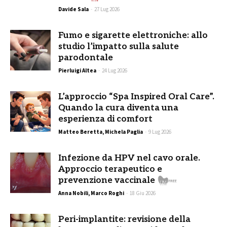
Davide Sala
-
27 Lug 2026
Fumo e sigarette elettroniche: allo
studio l’impatto sulla salute
parodontale
Pierluigi Altea
-
24 Lug 2026
L’approccio “Spa Inspired Oral Care”.
Quando la cura diventa una
esperienza di comfort
Matteo Beretta, Michela Paglia
-
9 Lug 2026
Infezione da HPV nel cavo orale.
Approccio terapeutico e
prevenzione vaccinale
Anna Nobili, Marco Roghi
-
18 Giu 2026
Peri-implantite: revisione della