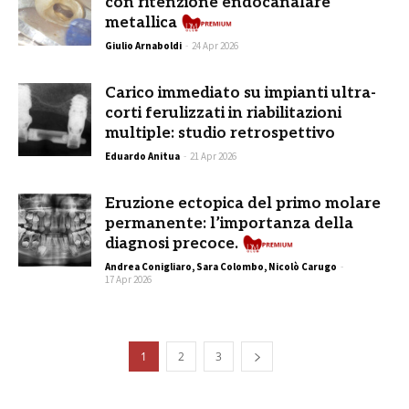
con ritenzione endocanalare
Prem
metallica
Giulio Arnaboldi
-
24 Apr 2026
Carico immediato su impianti ultra-
corti ferulizzati in riabilitazioni
multiple: studio retrospettivo
Eduardo Anitua
-
21 Apr 2026
Eruzione ectopica del primo molare
permanente: l’importanza della
diagnosi precoce.
Andrea Conigliaro, Sara Colombo, Nicolò Carugo
-
17 Apr 2026
1
2
3