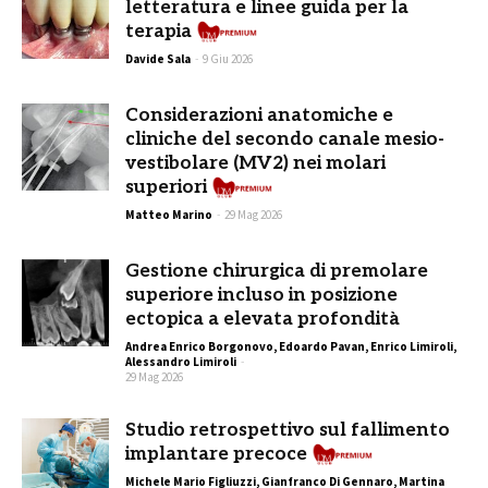
letteratura e linee guida per la
Premiu
terapia
Davide Sala
-
9 Giu 2026
Considerazioni anatomiche e
cliniche del secondo canale mesio-
vestibolare (MV2) nei molari
Prem
superiori
Matteo Marino
-
29 Mag 2026
Gestione chirurgica di premolare
superiore incluso in posizione
ectopica a elevata profondità
Andrea Enrico Borgonovo, Edoardo Pavan, Enrico Limiroli,
Alessandro Limiroli
-
29 Mag 2026
Studio retrospettivo sul fallimento
implantare precoce
Michele Mario Figliuzzi, Gianfranco Di Gennaro, Martina