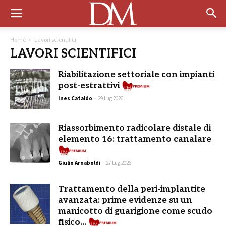
Home
Lavori scientifici
LAVORI SCIENTIFICI
Riabilitazione settoriale con impianti
post-estrattivi
Ines Cataldo
-
29 Lug 2026
Riassorbimento radicolare distale di
elemento 16: trattamento canalare
Premium
Giulio Arnaboldi
-
27 Lug 2026
Trattamento della peri-implantite
avanzata: prime evidenze su un
manicotto di guarigione come scudo
Premiu
fisico...