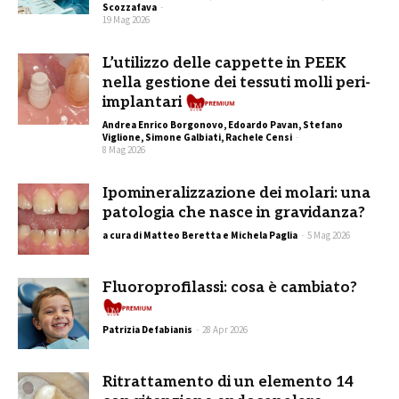
Scozzafava
-
19 Mag 2026
L’utilizzo delle cappette in PEEK
nella gestione dei tessuti molli peri-
Pre
implantari
Andrea Enrico Borgonovo, Edoardo Pavan, Stefano
Viglione, Simone Galbiati, Rachele Censi
-
8 Mag 2026
Ipomineralizzazione dei molari: una
patologia che nasce in gravidanza?
a cura di Matteo Beretta e Michela Paglia
-
5 Mag 2026
Fluoroprofilassi: cosa è cambiato?
Premium
Patrizia Defabianis
-
28 Apr 2026
Ritrattamento di un elemento 14