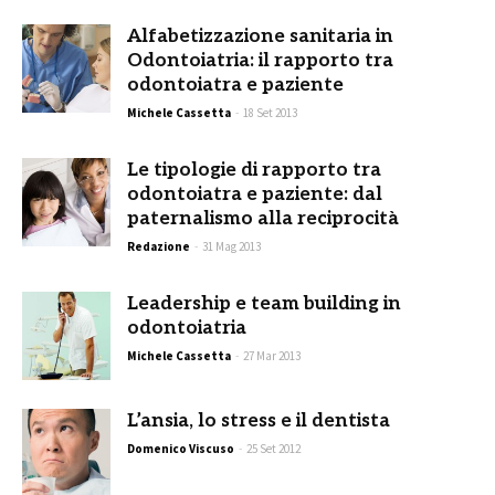
Alfabetizzazione sanitaria in
Odontoiatria: il rapporto tra
odontoiatra e paziente
Michele Cassetta
-
18 Set 2013
Le tipologie di rapporto tra
odontoiatra e paziente: dal
paternalismo alla reciprocità
Redazione
-
31 Mag 2013
Leadership e team building in
odontoiatria
Michele Cassetta
-
27 Mar 2013
L’ansia, lo stress e il dentista
Domenico Viscuso
-
25 Set 2012