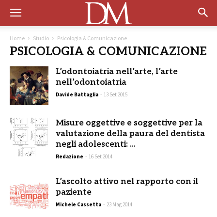
Home
Studio
Psicologia & Comunicazione
PSICOLOGIA & COMUNICAZIONE
L’odontoiatria nell’arte, l’arte
nell’odontoiatria
Davide Battaglia
-
13 Set 2015
Misure oggettive e soggettive per la
valutazione della paura del dentista
negli adolescenti: ...
Redazione
-
16 Set 2014
L’ascolto attivo nel rapporto con il
paziente
Michele Cassetta
-
23 Mag 2014