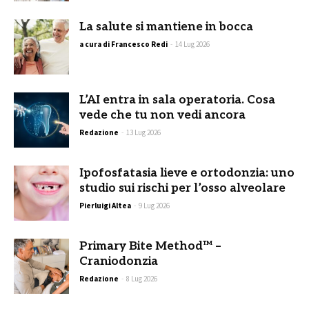
La salute si mantiene in bocca
a cura di Francesco Redi
-
14 Lug 2026
L’AI entra in sala operatoria. Cosa
vede che tu non vedi ancora
Redazione
-
13 Lug 2026
Ipofosfatasia lieve e ortodonzia: uno
studio sui rischi per l’osso alveolare
Pierluigi Altea
-
9 Lug 2026
Primary Bite Method™ –
Craniodonzia
Redazione
-
8 Lug 2026