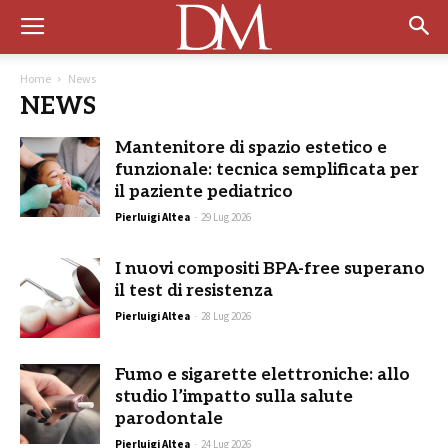
Home
News
NEWS
Mantenitore di spazio estetico e
funzionale: tecnica semplificata per
il paziente pediatrico
Pierluigi Altea
-
29 Lug 2026
I nuovi compositi BPA-free superano
il test di resistenza
Pierluigi Altea
-
28 Lug 2026
Fumo e sigarette elettroniche: allo
studio l’impatto sulla salute
parodontale
Pierluigi Altea
-
24 Lug 2026