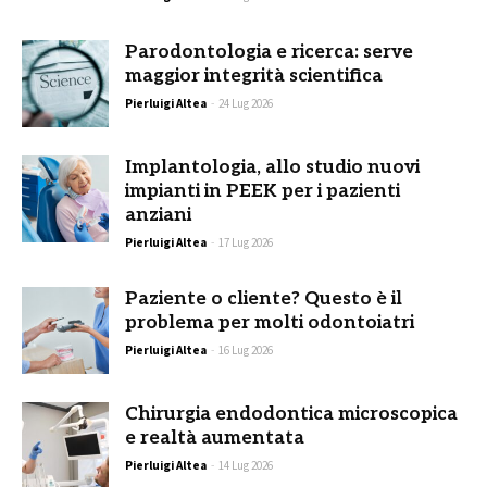
Parodontologia e ricerca: serve
maggior integrità scientifica
Pierluigi Altea
-
24 Lug 2026
Implantologia, allo studio nuovi
impianti in PEEK per i pazienti
anziani
Pierluigi Altea
-
17 Lug 2026
Paziente o cliente? Questo è il
problema per molti odontoiatri
Pierluigi Altea
-
16 Lug 2026
Chirurgia endodontica microscopica
e realtà aumentata
Pierluigi Altea
-
14 Lug 2026