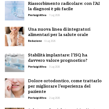
Riassorbimento radicolare: con l’AI
la diagnosi è più facile
Pierluigi Altea
-
7 Lug 2026
Una nuova linea di integratori
alimentari per la salute orale
Redazione
-
6 Lug 2026
Stabilità implantare: l’ISQ ha
davvero valore prognostico?
Pierluigi Altea
-
3 Lug 2026
Dolore ortodontico, come trattarlo
per migliorare l’esperienza del
paziente
Pierluigi Altea
-
2 Lug 2026