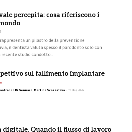
ale percepita: cosa riferiscono i
l mondo
6
 rappresenta un pilastro della prevenzione
via, il dentista valuta spesso il parodonto solo con
n recente studio condotto...
spettivo sul fallimento implantare
Premium
Gianfranco Di Gennaro, Martina Scozzafava
-
19 Mag 2026
 digitale. Quando il flusso di lavoro