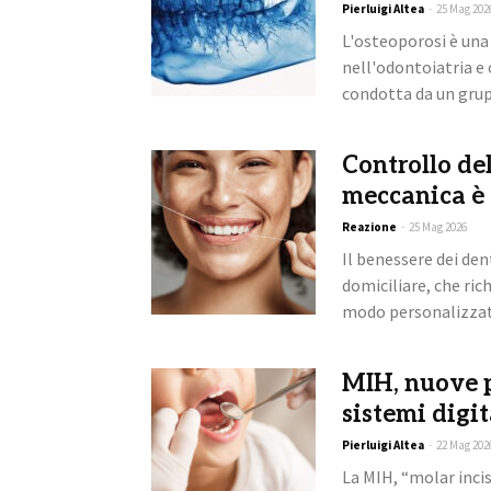
Pierluigi Altea
-
25 Mag 202
L'osteoporosi è una
nell'odontoiatria e 
condotta da un grup
Controllo del
meccanica è 
Reazione
-
25 Mag 2026
Il benessere dei den
domiciliare, che ric
modo personalizzato
MIH, nuove pr
sistemi digit
Pierluigi Altea
-
22 Mag 202
La MIH, “molar inci