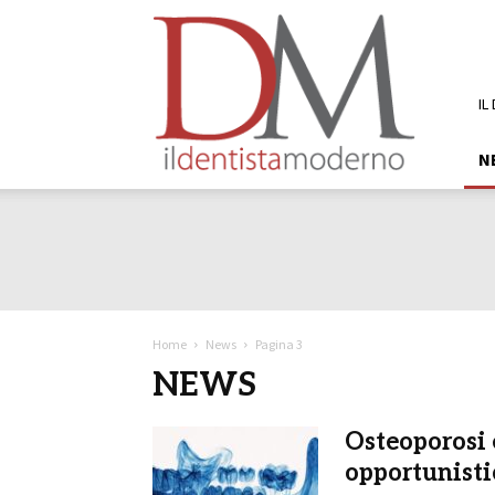
DM
Il
Dentista
Moderno
IL
N
Home
News
Pagina 3
NEWS
Osteoporosi 
opportunisti