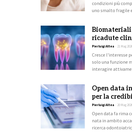
condizioni più comp
uno smalto fragile e
Biomateriali 
ricadute cli
Pierluigi Altea
-
21 Mag 202
Cresce l'interesse p
solo una funzione m
interagire attivamen
Open data in
per la credib
Pierluigi Altea
-
20 Mag 202
Open data fa rima c
nata in ambito acca
ricerca odontoiatrica