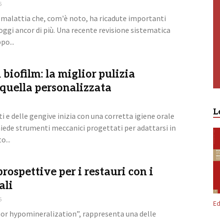
6
 malattia che, com'è noto, ha ricadute importanti
oggi ancor di più. Una recente revisione sistematica
po...
 biofilm: la miglior pulizia
quella personalizzata
L
ti e delle gengive inizia con una corretta igiene orale
hiede strumenti meccanici progettati per adattarsi in
...
ospettive per i restauri con i
ali
6
Ed
sor hypomineralization”, rappresenta una delle