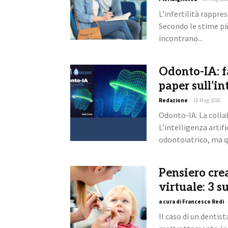
L’infertilità rappr
Secondo le stime più
incontrano...
Odonto-IA: fa
paper sull’in
Redazione
-
18 Mag 2026
Odonto-IA: La collab
L’intelligenza arti
odontoiatrico, ma q
Pensiero crea
virtuale: 3 s
a cura di Francesco Redi
-
Il caso di un dentis