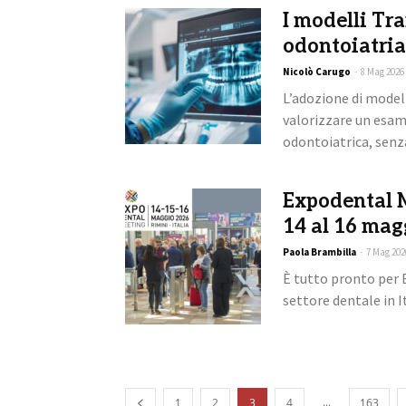
I modelli Tr
odontoiatria
Nicolò Carugo
-
8 Mag 2026
L’adozione di model
valorizzare un esam
odontoiatrica, senza
Expodental M
14 al 16 mag
Paola Brambilla
-
7 Mag 202
È tutto pronto per 
settore dentale in It
...
1
2
3
4
163