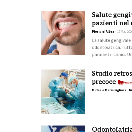
Salute gengiv
pazienti ne
Pierluigi Altea
-
19 Mag 202
La salute gengivale
odontoiatrica. Tutta
parametri clinici. U
Studio retro
precoce
Michele Mario Figliuzzi, 
Odontoiatria