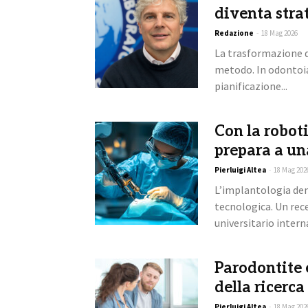
diventa stra
Redazione
-
18 Mag 2026
La trasformazione d
metodo. In odontoiat
pianificazione...
Con la robot
prepara a un
Pierluigi Altea
-
18 Mag 202
L’implantologia den
tecnologica. Un rec
universitario intern
Parodontite e
della ricerca
Pierluigi Altea
-
18 Mag 202