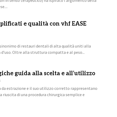
 in senso terapeutico) ha ispirato l’argomento della
e....
plificati e qualità con vhf EASE
inonimo di restauri dentali di alta qualità uniti alla
’uso. Oltre alla struttura compatta e al peso...
iche guida alla scelta e all’utilizzo
6
a da estrazione e il suo utilizzo corretto rappresentano
 la riuscita di una procedura chirurgica semplice e