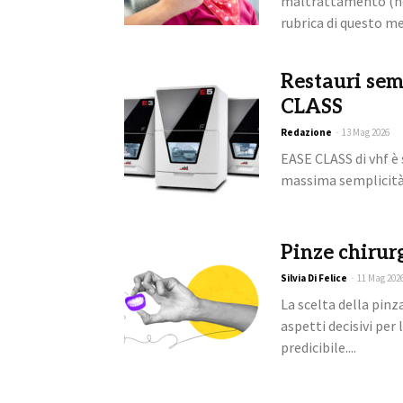
maltrattamento (non
rubrica di questo mes
Restauri sem
CLASS
Redazione
-
13 Mag 2026
EASE CLASS di vhf è s
massima semplicità d
Pinze chirurg
Silvia Di Felice
-
11 Mag 202
La scelta della pinz
aspetti decisivi per
predicibile....