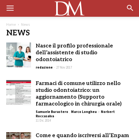
Home
News
NEWS
Nasce il profilo professionale
dell’assistente di studio
odontoiatrico
redazione
-
27 Nov 2017
Farmaci di comune utilizzo nello
studio odontoiatrico: un
aggiornamento (Supporto
farmacologico in chirurgia orale)
Samuele Burastero
,
Marco Longheu
e
Norbert
Roccasalva
-
11 Dic 2014
Come e quando iscriversi all’Enpam