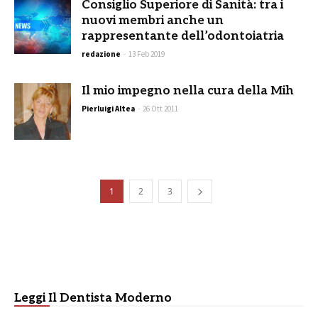
Consiglio Superiore di Sanità: tra i
nuovi membri anche un
rappresentante dell’odontoiatria
redazione
-
13 Feb 2019
Il mio impegno nella cura della Mih
Pierluigi Altea
-
26 Ott 2011
1
2
3
Leggi Il Dentista Moderno