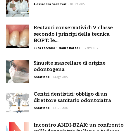
Alessandra Grohovaz
-
10 Ott 2015
Restauri conservativi di V classe
secondo i principi della tecnica
BOPT: le...
Luca Tacchini
e
Mauro Bazzoli
-
17 Nov 2017
Sinusite mascellare di origine
odontogena
redazione
-
14 Ago 2015
Centri dentistici: obbligo di un
direttore sanitario odontoiatra
redazione
-
13 Giu 2016
Incontro ANDI-BZÄK: un confronto