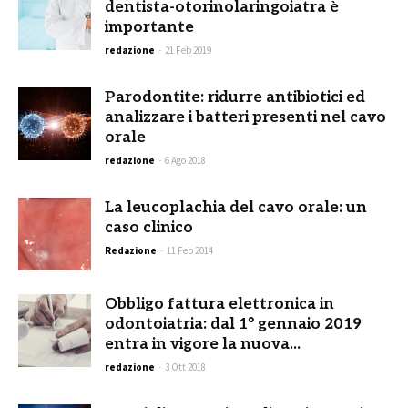
dentista-otorinolaringoiatra è
importante
redazione
-
21 Feb 2019
Parodontite: ridurre antibiotici ed
analizzare i batteri presenti nel cavo
orale
redazione
-
6 Ago 2018
La leucoplachia del cavo orale: un
caso clinico
Redazione
-
11 Feb 2014
Obbligo fattura elettronica in
odontoiatria: dal 1° gennaio 2019
entra in vigore la nuova...
redazione
-
3 Ott 2018