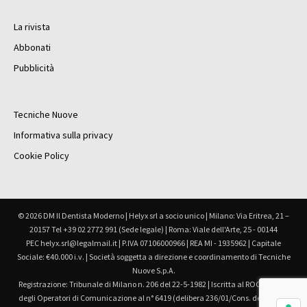
La rivista
Abbonati
Pubblicità
Tecniche Nuove
Informativa sulla privacy
Cookie Policy
© 2026 DM Il Dentista Moderno | Helyx srl a socio unico | Milano: Via Eritrea, 21 –
20157 Tel +39 02 2772 991 (Sede legale) | Roma: Viale dell'Arte, 25 - 00144
PEC helyx.srl@legalmail.it | P.IVA 07106000966 | REA MI - 1935962 | Capitale
Sociale: €40.000 i.v. | Società soggetta a direzione e coordinamento di Tecniche
Nuove S.p.A.
Registrazione: Tribunale di Milano n. 206 del 22-5-1982 | Iscritta al ROC Registro
degli Operatori di Comunicazione al n° 6419 (delibera 236/01/Cons. del 30.6.01