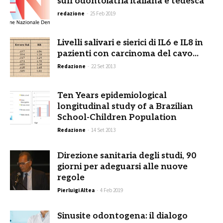
sull’odontoiatria italiana e tedesca
redazione
-
25 Feb 2019
Livelli salivari e sierici di IL6 e IL8 in
pazienti con carcinoma del cavo...
Redazione
-
22 Set 2013
Ten Years epidemiological
longitudinal study of a Brazilian
School-Children Population
Redazione
-
14 Set 2013
Direzione sanitaria degli studi, 90
giorni per adeguarsi alle nuove
regole
Pierluigi Altea
-
4 Feb 2019
Sinusite odontogena: il dialogo