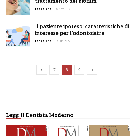
trattamento del biofilm
redazione
-
10 Nov 2020
Il paziente ipoteso: caratteristiche di
interesse per l’odontoiatra
redazione
-
17 Ott 2022
7
8
9
Leggi Il Dentista Moderno