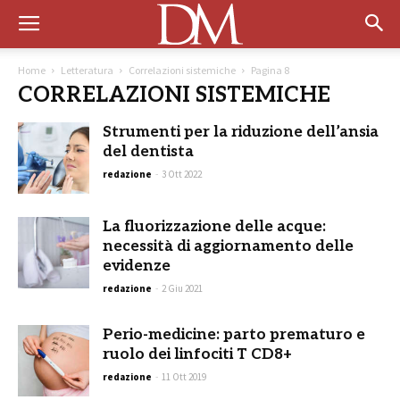
Home
Letteratura
Correlazioni sistemiche
Pagina 8
CORRELAZIONI SISTEMICHE
Strumenti per la riduzione dell’ansia
del dentista
redazione
-
3 Ott 2022
La fluorizzazione delle acque:
necessità di aggiornamento delle
evidenze
redazione
-
2 Giu 2021
Perio-medicine: parto prematuro e
ruolo dei linfociti T CD8+
redazione
-
11 Ott 2019