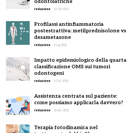
odontoiatriche
redazione
-
10 Ott 2022
Profilassi antinfiammatoria
postestrattiva: metilprednisolone vs
desametasone
redazione
-
6 Lug 2021
Impatto epidemiologico della quarta
classificazione OMS sui tumori
odontogeni
redazione
-
27 Dic 2019
Assistenza centrata sul paziente:
come possiamo applicarla davvero?
redazione
-
25 Apr 2022
Terapia fotodinamica nel