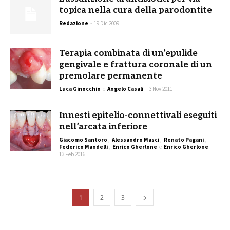
topica nella cura della parodontite
Redazione
-
19 Dic 2009
Terapia combinata di un’epulide
gengivale e frattura coronale di un
premolare permanente
Luca Ginocchio
e
Angelo Casali
-
3 Nov 2011
Innesti epitelio-connettivali eseguiti
nell’arcata inferiore
Giacomo Santoro
,
Alessandro Masci
,
Renato Pagani
,
Federico Mandelli
,
Enrico Gherlone
e
Enrico Gherlone
-
13 Feb 2016
1
2
3