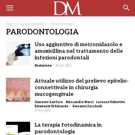
Home
Lavori scientifici
Parodontologia
PARODONTOLOGIA
Uso aggiuntivo di metronidazolo e
amoxicillina nel trattamento delle
infezioni parodontali
Redazione
-
28 Gen 2013
Attuale utilizzo del prelievo epitelio-
connettivale in chirurgia
mucogengivale
Giacomo Santoro
,
Alessandro Masci
,
Lorenzo Valentini
,
Emanuele Di Edoardo
e
Giovanni Zucchelli
-
17 Mar 2015
La terapia fotodinamica in
parodontologia