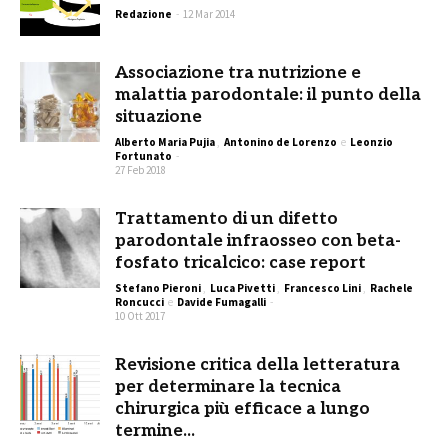
Redazione
-
12 Mar 2014
Associazione tra nutrizione e
malattia parodontale: il punto della
situazione
Alberto Maria Pujia
,
Antonino de Lorenzo
e
Leonzio
Fortunato
-
27 Feb 2018
Trattamento di un difetto
parodontale infraosseo con beta-
fosfato tricalcico: case report
Stefano Pieroni
,
Luca Pivetti
,
Francesco Lini
,
Rachele
Roncucci
e
Davide Fumagalli
-
10 Ott 2017
Revisione critica della letteratura
per determinare la tecnica
chirurgica più efficace a lungo
termine...