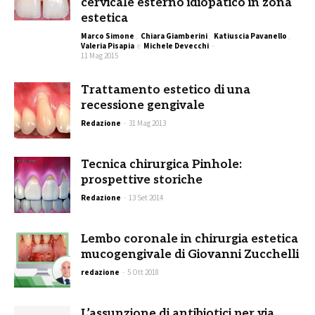
cervicale esterno idiopatico in zona
estetica
Marco Simone
,
Chiara Giamberini
,
Katiuscia Pavanello
,
Valeria Pisapia
e
Michele Devecchi
-
11 Mag 2015
Trattamento estetico di una
recessione gengivale
Redazione
-
31 Mag 2013
Tecnica chirurgica Pinhole:
prospettive storiche
Redazione
-
13 Set 2014
Lembo coronale in chirurgia estetica
mucogengivale di Giovanni Zucchelli
redazione
-
5 Ott 2018
L’assunzione di antibiotici per via