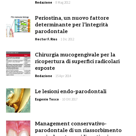
Redazione
-
8 Mag 2012
Periostina, un nuovo fattore
determinante per l’integrità
parodontale
Hector F. Rios
-
1 Dic 2012
Chirurgia mucogengivale per la
ricopertura di superfici radicolari
esposte
Redazione
-
15 Apr 2014
Le lesioni endo-parodontali
Eugenio Tosco
-
10 Ott 2017
Management conservativo-
parodontale di un riassorbimento