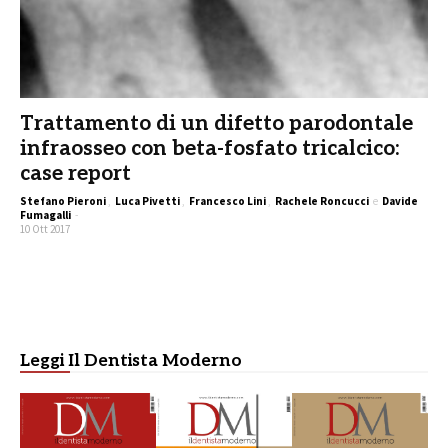
Trattamento di un difetto parodontale
infraosseo con beta-fosfato tricalcico:
case report
Stefano Pieroni
,
Luca Pivetti
,
Francesco Lini
,
Rachele Roncucci
e
Davide
Fumagalli
-
10 Ott 2017
Leggi Il Dentista Moderno