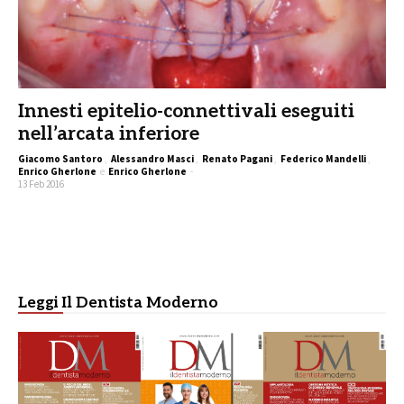
Innesti epitelio-connettivali eseguiti
nell’arcata inferiore
Giacomo Santoro
,
Alessandro Masci
,
Renato Pagani
,
Federico Mandelli
,
Enrico Gherlone
e
Enrico Gherlone
-
13 Feb 2016
Leggi Il Dentista Moderno