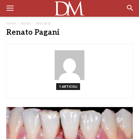
Home
Autori
Articoli di
Renato Pagani
1 ARTICOLI