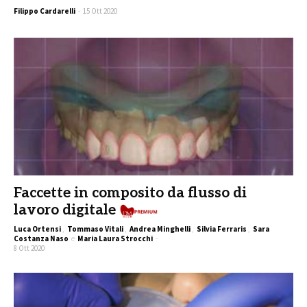
Filippo Cardarelli
-
15 Ott 2020
Faccette in composito da flusso di
lavoro digitale
Premi
Luca Ortensi
,
Tommaso Vitali
,
Andrea Minghelli
,
Silvia Ferraris
,
Sara
Costanza Naso
e
Maria Laura Strocchi
-
8 Ott 2020