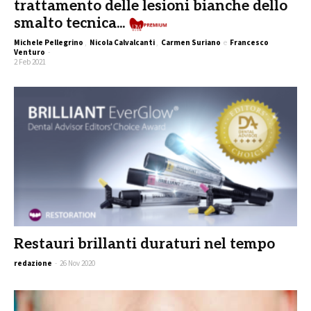
trattamento delle lesioni bianche dello
smalto tecnica...
Prem
Michele Pellegrino
,
Nicola Calvalcanti
,
Carmen Suriano
e
Francesco
Venturo
-
2 Feb 2021
Restauri brillanti duraturi nel tempo
redazione
-
26 Nov 2020