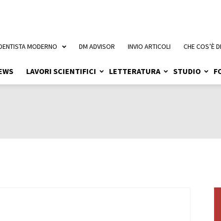
 DENTISTA MODERNO
DM ADVISOR
INVIO ARTICOLI
CHE COS’È D
EWS
LAVORI SCIENTIFICI
LETTERATURA
STUDIO
F