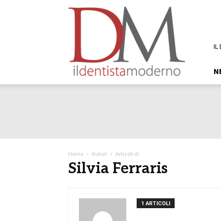
DM
Il
Dentista
Moderno
IL
N
Home
Autori
Articoli di
Silvia Ferraris
1 ARTICOLI