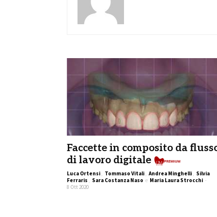
Faccette in composito da fluss
di lavoro digitale
Luca Ortensi
,
Tommaso Vitali
,
Andrea Minghelli
,
Silvia
Ferraris
,
Sara Costanza Naso
e
Maria Laura Strocchi
-
8 Ott 2020