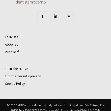
La rivista
Abbonati
Pubblicità
Tecniche Nuove
Informativa sulla privacy
Cookie Policy
© 2026 DM Il Dentista Moderno | Helyx srl a socio unico | Milano: Via Eritrea, 21 –
20157 Tel +39 02 2772 991 (Sede legale) | Roma: Viale dell'Arte, 25 - 00144