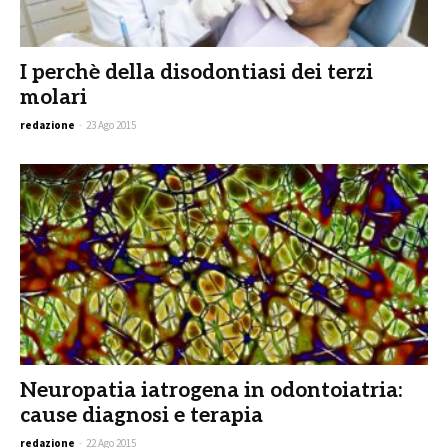
I perchè della disodontiasi dei terzi
molari
redazione
-
23 Ago 2015
Neuropatia iatrogena in odontoiatria:
cause diagnosi e terapia
redazione
-
22 Ago 2015