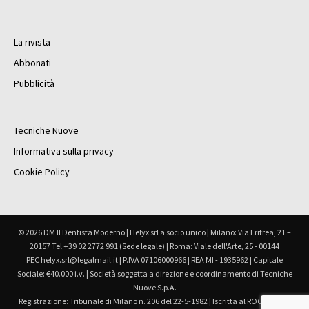
La rivista
Abbonati
Pubblicità
Tecniche Nuove
Informativa sulla privacy
Cookie Policy
© 2026 DM Il Dentista Moderno | Helyx srl a socio unico | Milano: Via Eritrea, 21 –
20157 Tel +39 02 2772 991 (Sede legale) | Roma: Viale dell'Arte, 25 - 00144
PEC helyx.srl@legalmail.it | P.IVA 07106000966 | REA MI - 1935962 | Capitale
Sociale: €40.000 i.v. | Società soggetta a direzione e coordinamento di Tecniche
Nuove S.p.A.
Registrazione: Tribunale di Milano n. 206 del 22-5-1982 | Iscritta al ROC Registro