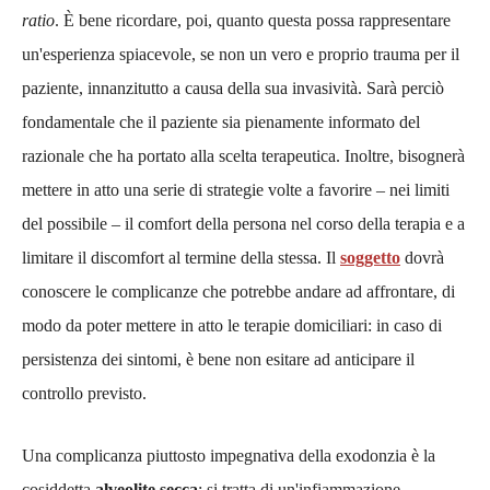
ratio
. È bene ricordare, poi, quanto questa possa rappresentare
un'esperienza spiacevole, se non un vero e proprio trauma per il
paziente, innanzitutto a causa della sua invasività. Sarà perciò
fondamentale che il paziente sia pienamente informato del
razionale che ha portato alla scelta terapeutica. Inoltre, bisognerà
mettere in atto una serie di strategie volte a favorire – nei limiti
del possibile – il comfort della persona nel corso della terapia e a
limitare il discomfort al termine della stessa. Il
soggetto
dovrà
conoscere le complicanze che potrebbe andare ad affrontare, di
modo da poter mettere in atto le terapie domiciliari: in caso di
persistenza dei sintomi, è bene non esitare ad anticipare il
controllo previsto.
Una complicanza piuttosto impegnativa della exodonzia è la
cosiddetta
alveolite secca
: si tratta di un'infiammazione