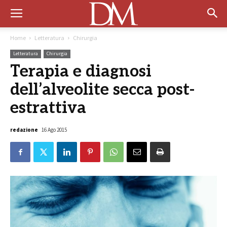
Home
Letteratura
Chirurgia
Letteratura
Chirurgia
Terapia e diagnosi
dell’alveolite secca post-
estrattiva
redazione
16 Ago 2015