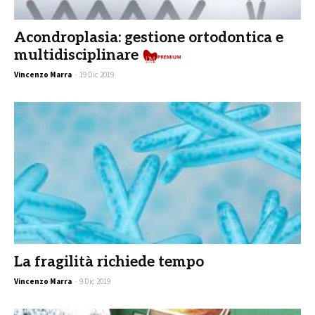
Acondroplasia: gestione ortodontica e
multidisciplinare
Pre
Vincenzo Marra
-
19 Dic 2019
La fragilità richiede tempo
Vincenzo Marra
-
9 Dic 2019