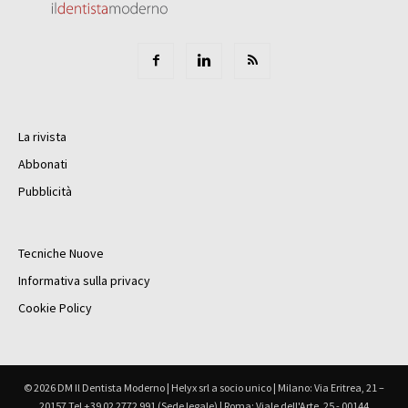
La rivista
Abbonati
Pubblicità
Tecniche Nuove
Informativa sulla privacy
Cookie Policy
© 2026 DM Il Dentista Moderno | Helyx srl a socio unico | Milano: Via Eritrea, 21 –
20157 Tel +39 02 2772 991 (Sede legale) | Roma: Viale dell'Arte, 25 - 00144