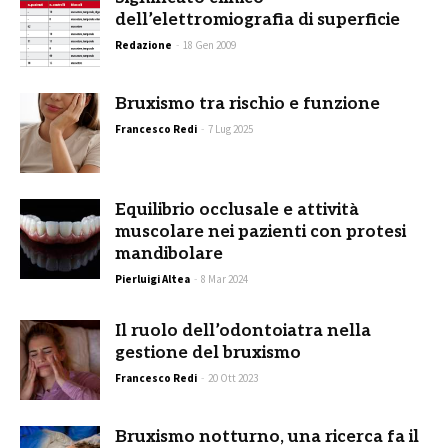
dell’elettromiografia di superficie
Redazione
-
18 Gen 2009
Bruxismo tra rischio e funzione
Francesco Redi
-
7 Lug 2025
Equilibrio occlusale e attività
muscolare nei pazienti con protesi
mandibolare
Pierluigi Altea
-
8 Mar 2024
Il ruolo dell’odontoiatra nella
gestione del bruxismo
Francesco Redi
-
20 Ott 2023
Bruxismo notturno, una ricerca fa il