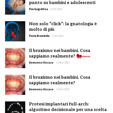
punto su bambini e adolescenti
Pierluigi Altea
-
6 Ott 2023
Non solo “click”: la gnatologia è
molto di più
Paola Brambilla
-
8 Set 2023
Il bruxismo nei bambini. Cosa
sappiamo realmente?
Domenico Viscuso
-
13 Mar 2023
Il bruxismo nei bambini. Cosa
sappiamo realmente?
Domenico Viscuso
-
13 Mar 2023
Protesi implantari full-arch:
algoritmo decisionale per una scelta