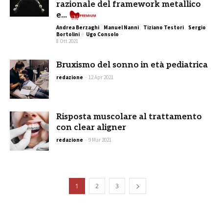
razionale del framework metallico
Premium
e...
Andrea Berzaghi
,
Manuel Nanni
,
Tiziano Testori
,
Sergio
Bortolini
e
Ugo Consolo
-
8 Ott 2021
Bruxismo del sonno in età pediatrica
redazione
-
12 Apr 2021
Risposta muscolare al trattamento
con clear aligner
redazione
-
9 Mar 2021
1
2
3