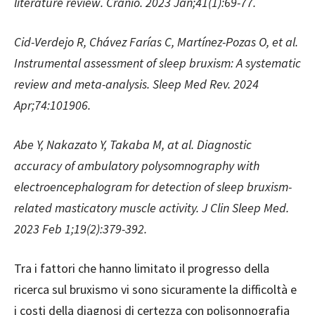
literature review. Cranio. 2023 Jan;41(1):69-77.
Cid-Verdejo R, Chávez Farías C, Martínez-Pozas O, et al.
Instrumental assessment of sleep bruxism: A systematic
review and meta-analysis. Sleep Med Rev. 2024
Apr;74:101906.
Abe Y, Nakazato Y, Takaba M, at al. Diagnostic
accuracy of ambulatory polysomnography with
electroencephalogram for detection of sleep bruxism-
related masticatory muscle activity. J Clin Sleep Med.
2023 Feb 1;19(2):379-392.
Tra i fattori che hanno limitato il progresso della
ricerca sul bruxismo vi sono sicuramente la difficoltà e
i costi della diagnosi di certezza con polisonnografia