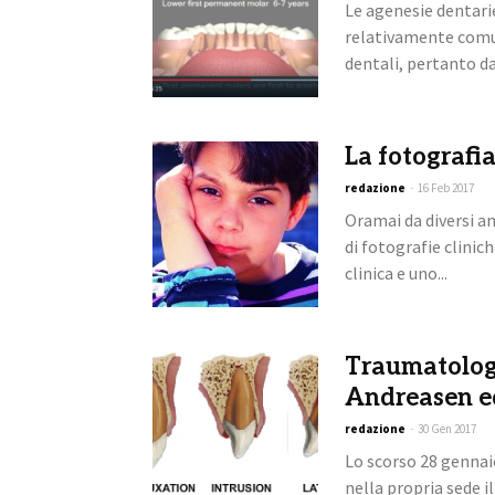
Le agenesie dentari
relativamente comun
dentali, pertanto dal
La fotografi
redazione
-
16 Feb 2017
Oramai da diversi an
di fotografie clinich
clinica e uno...
Traumatologi
Andreasen ed
redazione
-
30 Gen 2017
Lo scorso 28 gennai
nella propria sede 