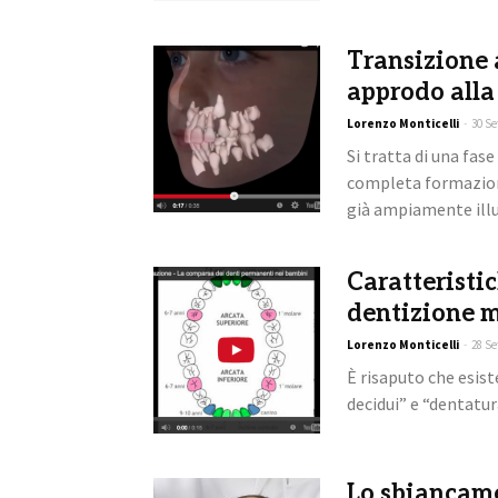
Transizione 
approdo alla
Lorenzo Monticelli
-
30 Se
Si tratta di una fa
completa formazion
già ampiamente illu
Caratteristic
dentizione m
Lorenzo Monticelli
-
28 Se
È risaputo che esist
decidui” e “dentatura
Lo sbiancame