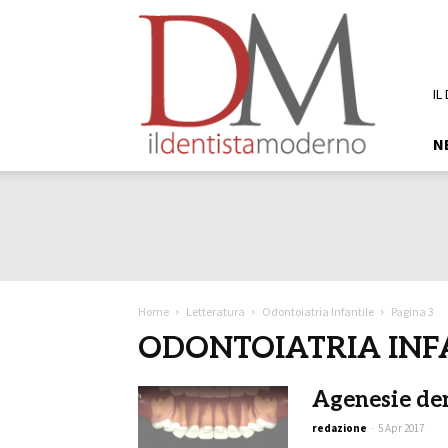
DM
Il
Dentista
Moderno
IL
N
Home
Letteratura
Odontoiatria Infantile
Pagina 3
ODONTOIATRIA INF
Agenesie den
redazione
-
5 Apr 2017