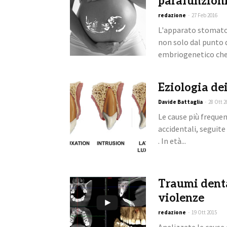
parafunzion
redazione
-
27 Feb 2016
L'apparato stomato
non solo dal punto d
embriogenetico che 
Eziologia dei
Davide Battaglia
-
28 Ott 2
Le cause più freque
accidentali, seguite 
. In età...
Traumi denta
violenze
redazione
-
19 Ott 2015