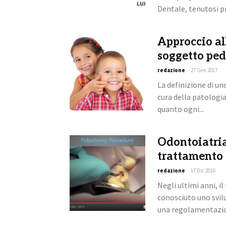
Dentale, tenutosi pr
Approccio all
soggetto ped
redazione
-
27 Gen 2017
La definizione di u
cura della patologi
quanto ogni...
Odontoiatria
trattamento 
redazione
-
17 Dic 2016
Negli ultimi anni, i
conosciuto uno svil
una regolamentazio