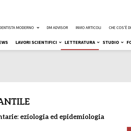
 DENTISTA MODERNO
DM ADVISOR
INVIO ARTICOLI
CHE COS’È D
EWS
LAVORI SCIENTIFICI
LETTERATURA
STUDIO
F
ANTILE
tarie: eziologia ed epidemiologia