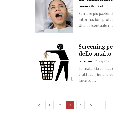
Lorenzo Monticelli
-
8 Set
Sempre più pazienti
informazioni profes
Una percentuale rile
Screening per
dello smalto
redazione
-
26 Mag 2015
La malattia celiaca
trattata – innanzitu
lavoro, a...
1
2
3
4
5