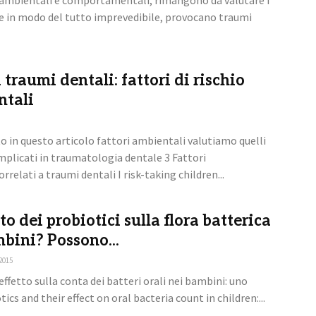
 ambientali e comportamentali, rimangono da valutare i
che in modo del tutto imprevedibile, provocano traumi
 traumi dentali: fattori di rischio
tali
o in questo articolo fattori ambientali valutiamo quelli
licati in traumatologia dentale 3 Fattori
elati a traumi dentali I risk-taking children...
tto dei probiotici sulla flora batterica
mbini? Possono...
2015
o effetto sulla conta dei batteri orali nei bambini: uno
ics and their effect on oral bacteria count in children:...