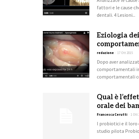
Analizzate le cause
fattori e le cause 
dentali. 4 Lesioni...
Eziologia dei
comportamen
redazione
-
17 Ott 2015
Dopo aver analizzat
comportamentali imp
comportamentali corr
Qual è l’effe
orale dei ba
Francesca Cerutti
-
1 Ott 
I probiotici e il lor
studio pilota Probiot