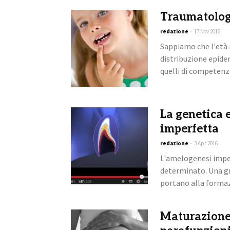
Traumatologi
redazione
-
17 Nov 2016
Sappiamo che l'età 
distribuzione epide
quelli di competenza
La genetica e
imperfetta
redazione
-
3 Apr 2016
L'amelogenesi impe
determinato. Una gra
portano alla formazi
Maturazione 