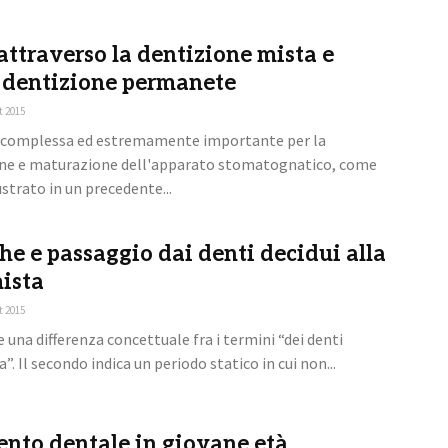
attraverso la dentizione mista e
 dentizione permanete
t 2015
se complessa ed estremamente importante per la
e e maturazione dell'apparato stomatognatico, come
strato in un precedente...
he e passaggio dai denti decidui alla
ista
t 2015
e una differenza concettuale fra i termini “dei denti
”. Il secondo indica un periodo statico in cui non...
nto dentale in giovane età