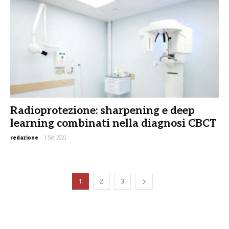
Radioprotezione: sharpening e deep
learning combinati nella diagnosi CBCT
redazione
-
1 Set 2021
1
2
3