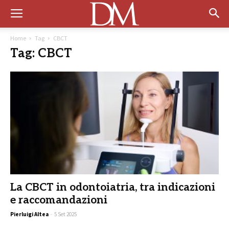
Home
Tag
CBCT
Tag: CBCT
La CBCT in odontoiatria, tra indicazioni
e raccomandazioni
Pierluigi Altea
-
5 Set 2025