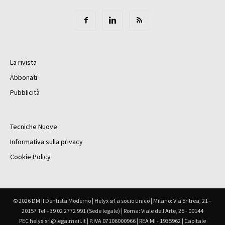
La rivista
Abbonati
Pubblicità
Tecniche Nuove
Informativa sulla privacy
Cookie Policy
© 2026 DM Il Dentista Moderno | Helyx srl a socio unico | Milano: Via Eritrea, 21 –
20157 Tel +39 02 2772 991 (Sede legale) | Roma: Viale dell'Arte, 25 - 00144
PEC helyx.srl@legalmail.it | P.IVA 07106000966 | REA MI - 1935962 | Capitale