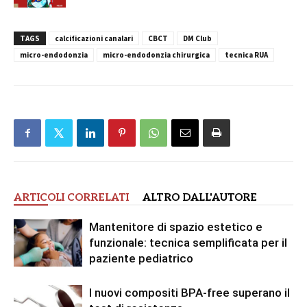
TAGS
calcificazioni canalari
CBCT
DM Club
micro-endodonzia
micro-endodonzia chirurgica
tecnica RUA
ARTICOLI CORRELATI
ALTRO DALL'AUTORE
Mantenitore di spazio estetico e
funzionale: tecnica semplificata per il
paziente pediatrico
I nuovi compositi BPA-free superano il