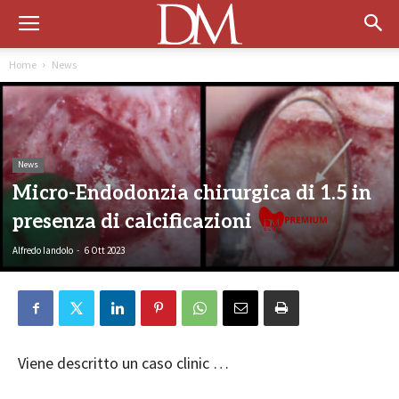
Home
News
News
Micro-Endodonzia chirurgica di 1.5 in
presenza di calcificazioni
Alfredo Iandolo
-
6 Ott 2023
Viene descritto un caso clinic …