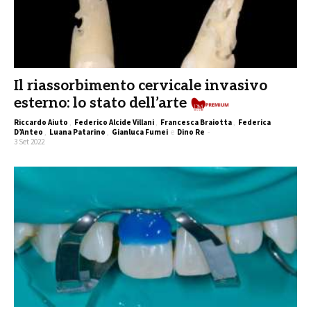
Il riassorbimento cervicale invasivo
esterno: lo stato dell’arte
Riccardo Aiuto
,
Federico Alcide Villani
,
Francesca Braiotta
,
Federica
D’Anteo
,
Luana Patarino
,
Gianluca Fumei
e
Dino Re
-
3 Set 2022