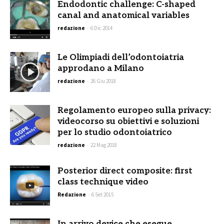
Endodontic challenge: C-shaped
canal and anatomical variables
redazione
-
6 Dic 2014
Le Olimpiadi dell’odontoiatria
approdano a Milano
redazione
-
26 Giu 2018
Regolamento europeo sulla privacy:
videocorso su obiettivi e soluzioni
per lo studio odontoiatrico
redazione
-
22 Mag 2018
Posterior direct composite: first
class technique video
Redazione
-
6 Set 2015