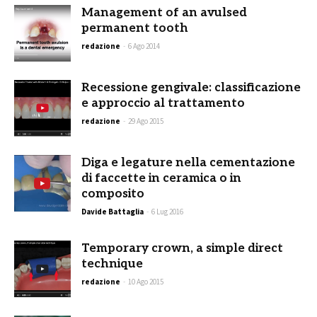
Management of an avulsed
permanent tooth
redazione
-
6 Ago 2014
Recessione gengivale: classificazione
e approccio al trattamento
redazione
-
29 Ago 2015
Diga e legature nella cementazione
di faccette in ceramica o in
composito
Davide Battaglia
-
6 Lug 2016
Temporary crown, a simple direct
technique
redazione
-
10 Ago 2015