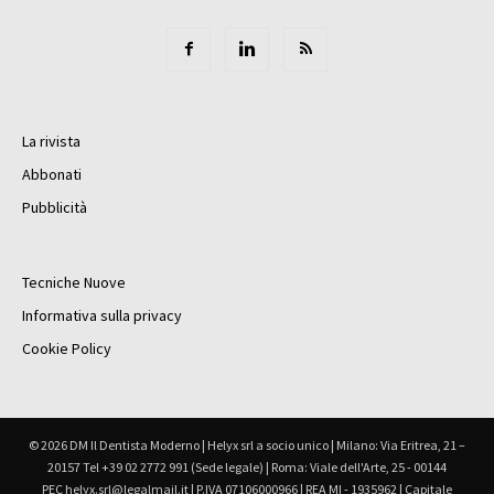
La rivista
Abbonati
Pubblicità
Tecniche Nuove
Informativa sulla privacy
Cookie Policy
© 2026 DM Il Dentista Moderno | Helyx srl a socio unico | Milano: Via Eritrea, 21 –
20157 Tel +39 02 2772 991 (Sede legale) | Roma: Viale dell'Arte, 25 - 00144
PEC helyx.srl@legalmail.it | P.IVA 07106000966 | REA MI - 1935962 | Capitale