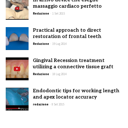
In arrivo device che esegue
massaggio cardiaco perfetto
Redazione
-
1 Set 2015
Practical approach to direct
restoration of frontal teeth
Redazione
-
19 Lug 2014
Gingival Recession treatment
utilizing a connective tissue graft
Redazione
-
18 Lug 2014
Endodontic tips for working length
and apex locator accuracy
redazione
-
8 Set 2015