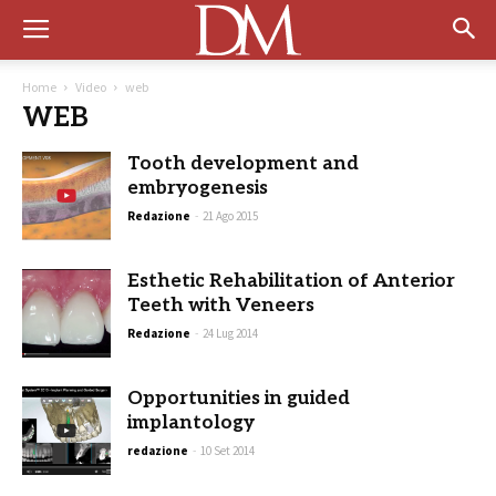
Home
Video
web
WEB
Tooth development and
embryogenesis
Redazione
-
21 Ago 2015
Esthetic Rehabilitation of Anterior
Teeth with Veneers
Redazione
-
24 Lug 2014
Opportunities in guided
implantology
redazione
-
10 Set 2014