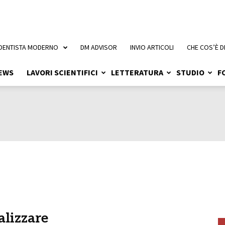
 DENTISTA MODERNO
DM ADVISOR
INVIO ARTICOLI
CHE COS’È D
EWS
LAVORI SCIENTIFICI
LETTERATURA
STUDIO
F
alizzare