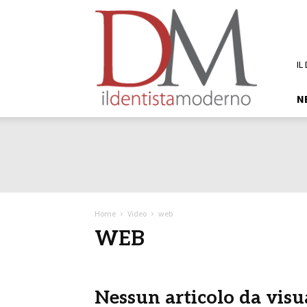
DM
Il
Dentista
Moderno
IL
N
Home
Video
web
WEB
Nessun articolo da visu