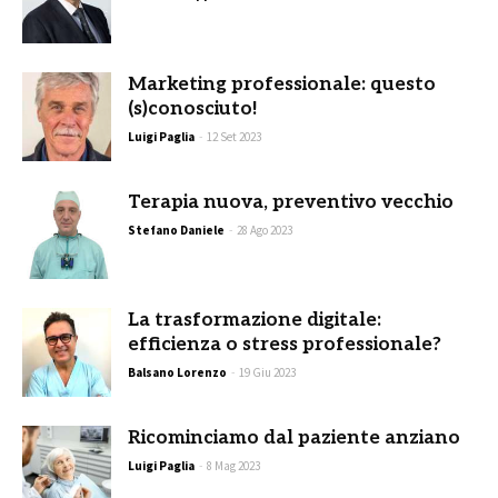
Marketing professionale: questo
(s)conosciuto!
Luigi Paglia
-
12 Set 2023
Terapia nuova, preventivo vecchio
Stefano Daniele
-
28 Ago 2023
La trasformazione digitale:
efficienza o stress professionale?
Balsano Lorenzo
-
19 Giu 2023
Ricominciamo dal paziente anziano
Luigi Paglia
-
8 Mag 2023