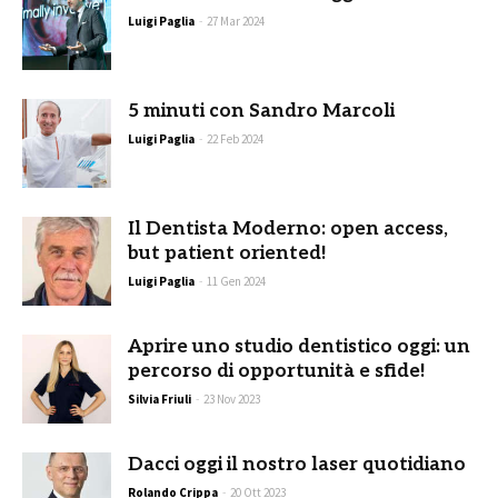
Luigi Paglia
-
27 Mar 2024
5 minuti con Sandro Marcoli
Luigi Paglia
-
22 Feb 2024
Il Dentista Moderno: open access,
but patient oriented!
Luigi Paglia
-
11 Gen 2024
Aprire uno studio dentistico oggi: un
percorso di opportunità e sfide!
Silvia Friuli
-
23 Nov 2023
Dacci oggi il nostro laser quotidiano
Rolando Crippa
-
20 Ott 2023