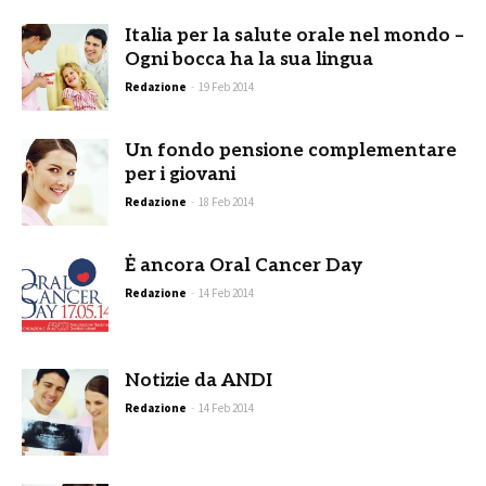
Italia per la salute orale nel mondo –
Ogni bocca ha la sua lingua
Redazione
-
19 Feb 2014
Un fondo pensione complementare
per i giovani
Redazione
-
18 Feb 2014
Ė ancora Oral Cancer Day
Redazione
-
14 Feb 2014
Notizie da ANDI
Redazione
-
14 Feb 2014