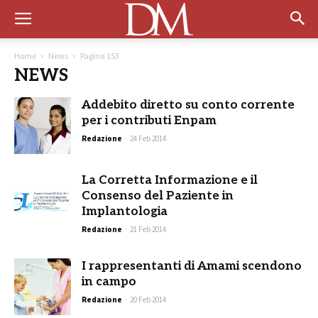
Home
News
Pagina 153
NEWS
Addebito diretto su conto corrente
per i contributi Enpam
Redazione
-
24 Feb 2014
La Corretta Informazione e il
Consenso del Paziente in
Implantologia
Redazione
-
21 Feb 2014
I rappresentanti di Amami scendono
in campo
Redazione
-
20 Feb 2014