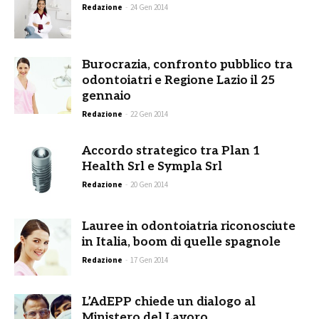
Redazione
-
24 Gen 2014
Burocrazia, confronto pubblico tra
odontoiatri e Regione Lazio il 25
gennaio
Redazione
-
22 Gen 2014
Accordo strategico tra Plan 1
Health Srl e Sympla Srl
Redazione
-
20 Gen 2014
Lauree in odontoiatria riconosciute
in Italia, boom di quelle spagnole
Redazione
-
17 Gen 2014
L’AdEPP chiede un dialogo al
Ministero del Lavoro