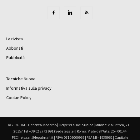
La rivista
Abbonati
Pubblicità
Tecniche Nuove
Informativa sulla privacy
Cookie Policy
© 2026 DM Il Dentista Moderno | Helyx srl a socio unico | Milano: Via Eritrea, 21 –
20157 Tel +39 02 2772 991 (Sede legale) | Roma: Viale dell'Arte, 25 - 00144
PEC helyx.srl@legalmail.it | P.IVA 07106000966 | REA MI - 1935962 | Capitale