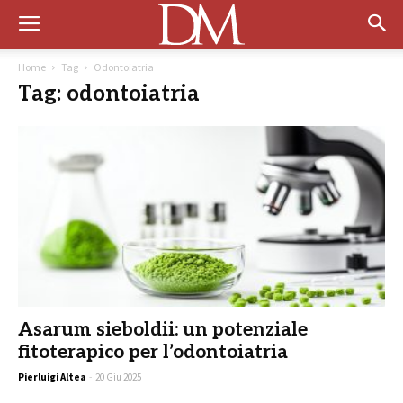
Home
Tag
Odontoiatria
Tag: odontoiatria
Asarum sieboldii: un potenziale
fitoterapico per l’odontoiatria
Pierluigi Altea
-
20 Giu 2025