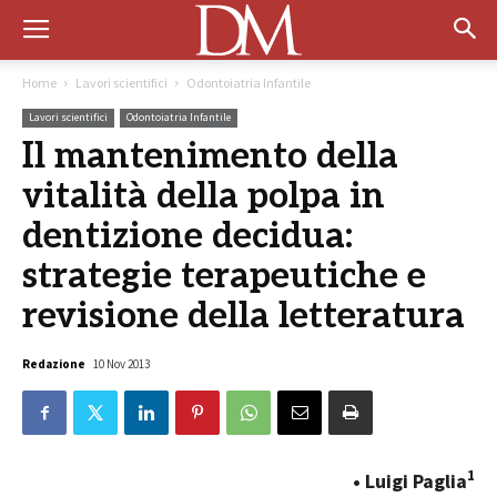
Home
Lavori scientifici
Odontoiatria Infantile
Lavori scientifici
Odontoiatria Infantile
Il mantenimento della
vitalità della polpa in
dentizione decidua:
strategie terapeutiche e
revisione della letteratura
Redazione
10 Nov 2013
1
• Luigi Paglia