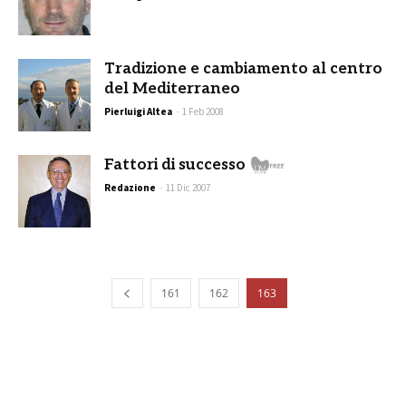
Tradizione e cambiamento al centro
del Mediterraneo
Pierluigi Altea
-
1 Feb 2008
Fattori di successo
Redazione
-
11 Dic 2007
161
162
163