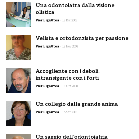
Una odontoiatra dalla visione
olistica
Pierluigi Altea
-
18 Dic 2008
Velista e ortodonzista per passione
Pierluigi Altea
-
18 Nov 2008
Accogliente con i deboli,
intransigente con i forti
Pierluigi Altea
-
18 Ott 2008
Un collegio dalla grande anima
Pierluigi Altea
-
15 Set 2008
Un saggio dell’odontoiatria