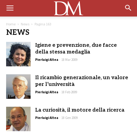
Home
News
Pagina 163
NEWS
Igiene e prevenzione, due facce
della stessa medaglia
Pierluigi Altea
-
18 Mar 2009
Il ricambio generazionale, un valore
per l’università
Pierluigi Altea
-
18 Feb 2009
La curiosità, il motore della ricerca
Pierluigi Altea
-
18 Gen 2009