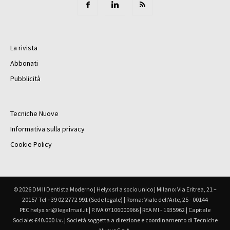
La rivista
Abbonati
Pubblicità
Tecniche Nuove
Informativa sulla privacy
Cookie Policy
© 2026 DM Il Dentista Moderno | Helyx srl a socio unico | Milano: Via Eritrea, 21 –
20157 Tel +39 02 2772 991 (Sede legale) | Roma: Viale dell'Arte, 25 - 00144
PEC helyx.srl@legalmail.it | P.IVA 07106000966 | REA MI - 1935962 | Capitale
Sociale: €40.000 i.v. | Società soggetta a direzione e coordinamento di Tecniche