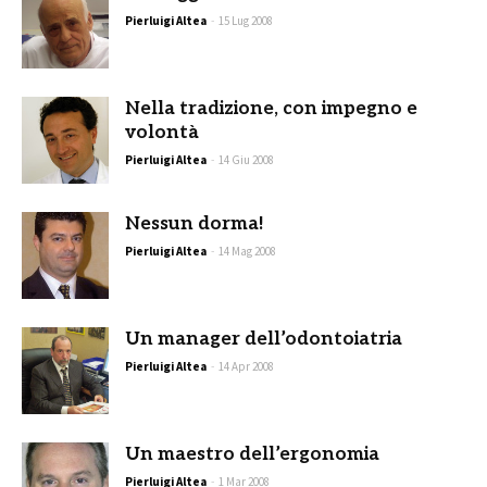
Pierluigi Altea
-
15 Lug 2008
Nella tradizione, con impegno e
volontà
Pierluigi Altea
-
14 Giu 2008
Nessun dorma!
Pierluigi Altea
-
14 Mag 2008
Un manager dell’odontoiatria
Pierluigi Altea
-
14 Apr 2008
Un maestro dell’ergonomia
Pierluigi Altea
-
1 Mar 2008