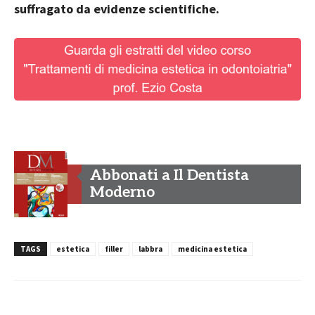
suffragato da evidenze scientifiche.
Abbonati a Il Dentista
Moderno
TAGS
estetica
filler
labbra
medicina estetica