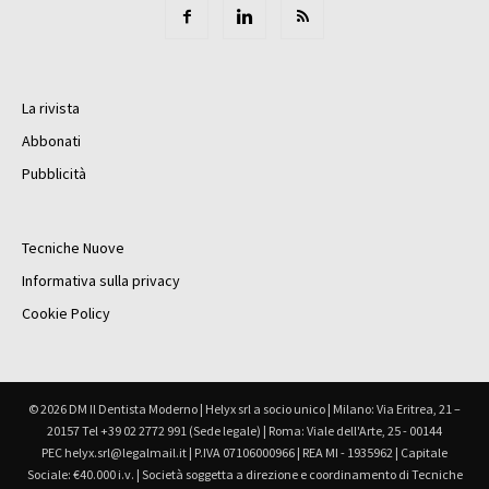
La rivista
Abbonati
Pubblicità
Tecniche Nuove
Informativa sulla privacy
Cookie Policy
© 2026 DM Il Dentista Moderno | Helyx srl a socio unico | Milano: Via Eritrea, 21 –
20157 Tel +39 02 2772 991 (Sede legale) | Roma: Viale dell'Arte, 25 - 00144
PEC helyx.srl@legalmail.it | P.IVA 07106000966 | REA MI - 1935962 | Capitale
Sociale: €40.000 i.v. | Società soggetta a direzione e coordinamento di Tecniche