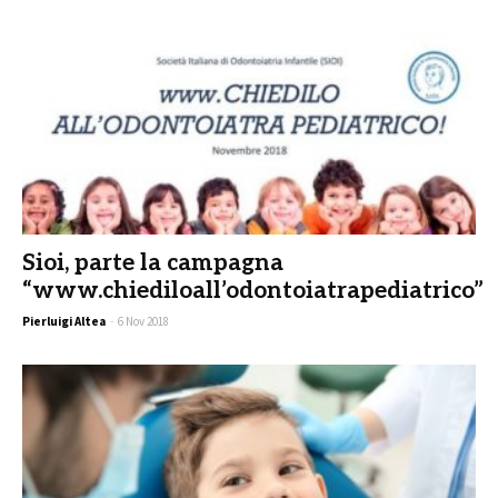
Sioi, parte la campagna
“www.chiediloall’odontoiatrapediatrico”
Pierluigi Altea
-
6 Nov 2018