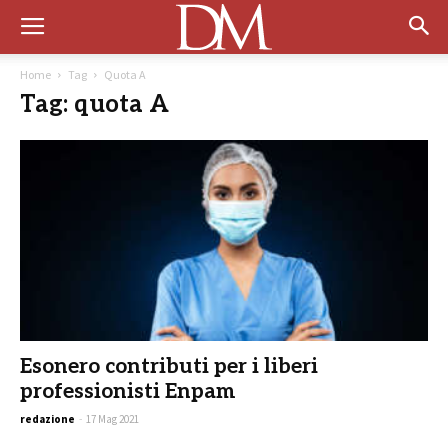
Home
Tag
Quota A
Tag: quota A
Esonero contributi per i liberi
professionisti Enpam
redazione
-
17 Mag 2021