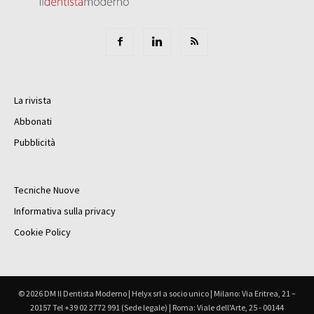
La rivista
Abbonati
Pubblicità
Tecniche Nuove
Informativa sulla privacy
Cookie Policy
© 2026 DM Il Dentista Moderno | Helyx srl a socio unico | Milano: Via Eritrea, 21 –
20157 Tel +39 02 2772 991 (Sede legale) | Roma: Viale dell'Arte, 25 - 00144