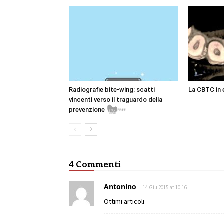
Radiografie bite-wing: scatti
La CBTC in
vincenti verso il traguardo della
Free
prevenzione
4 Commenti
Antonino
14 Giu 2015 at 10:16
Ottimi articoli