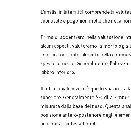
L’analisi in lateralità comprende la valut
subnasale e pogonion molle che nella nor
Prima di addentrarci nella valutazione int
alcuni aspetti; valuteremo la morfologia de
confluiscono naturalmente nella commessu
spesse o medie. Generalmente, l’altezza d
labbro inferiore.
Il filtro labiale invece è quello spazio tra 
superiore. Generalmente è <
di 2-3 mm ri
misurata dalla base del naso. Questa analis
posizione antero-posteriore degli elemen
anatomia dei tessuti molli.