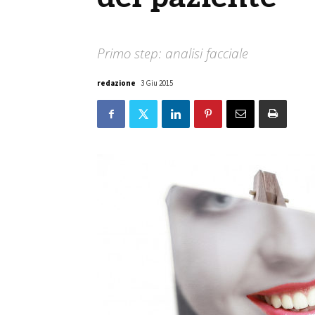
Primo step: analisi facciale
redazione
3 Giu 2015