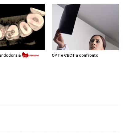
Premium
 endodonzia
OPT e CBCT a confronto