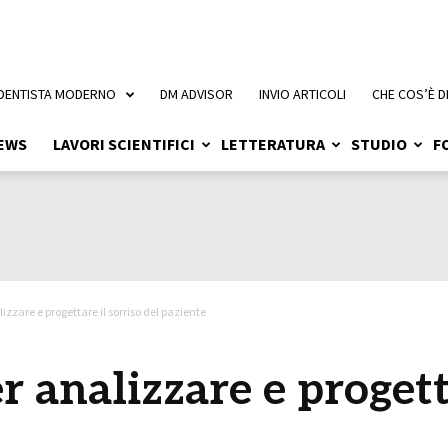
 DENTISTA MODERNO
DM ADVISOR
INVIO ARTICOLI
CHE COS’È D
EWS
LAVORI SCIENTIFICI
LETTERATURA
STUDIO
F
izzare e progettare il sorriso del paziente
r analizzare e progett