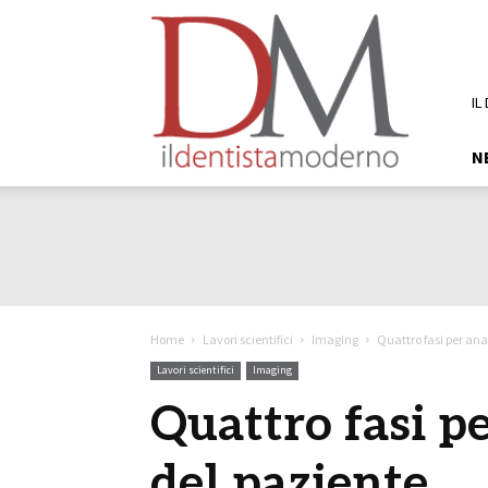
DM
Il
Dentista
Moderno
IL
N
Home
Lavori scientifici
Imaging
Quattro fasi per anal
Lavori scientifici
Imaging
Quattro fasi pe
del paziente