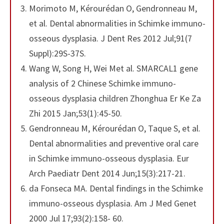
Morimoto M, Kérourédan O, Gendronneau M,
et al. Dental abnormalities in Schimke immuno-
osseous dysplasia. J Dent Res 2012 Jul;91(7
Suppl):29S-37S.
Wang W, Song H, Wei Met al. SMARCAL1 gene
analysis of 2 Chinese Schimke immuno-
osseous dysplasia children Zhonghua Er Ke Za
Zhi 2015 Jan;53(1):45-50.
Gendronneau M, Kérourédan O, Taque S, et al.
Dental abnormalities and preventive oral care
in Schimke immuno-osseous dysplasia. Eur
Arch Paediatr Dent 2014 Jun;15(3):217-21.
da Fonseca MA. Dental findings in the Schimke
immuno-osseous dysplasia. Am J Med Genet
2000 Jul 17;93(2):158- 60.