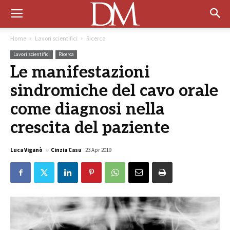
Home
Lavori scientifici
Ricerca
Lavori scientifici
Ricerca
Le manifestazioni
sindromiche del cavo orale
come diagnosi nella
crescita del paziente
Luca Viganò
e
Cinzia Casu
23 Apr 2019