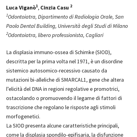
1
2
Luca Viganò
,
Cinzia Casu
1
Odontoiatra, Dipartimento di Radiologia Orale, San
Paolo Dental Building, Università degli Studi di Milano
2
Odontoiatra, libero professionista, Cagliari
L
a
displasia immuno-ossea di Schimke (SIOD),
descritta per la prima volta nel 1971, è un disordine
sistemico autosomico-recessivo causato da
mutazioni bi-alleliche di SMARCAL1, gene che altera
l’elicità del DNA in regioni regolative e promotrici,
ostacolando o promuovendo il legame di fattori di
trascrizione che regolano le risposte agli stimoli
morfogenetici.
La SIOD presenta alcune caratteristiche principali,
come la displasia spondilo-epifisaria, la disfunzione