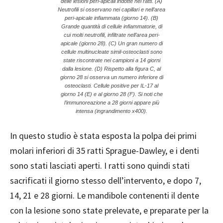
delle lesioni peri-apicali indotte nei ratti. (A)
Neutrofili si osservano nei capillari e nell’area
peri-apicale infiammata (giorno 14). (B)
Grande quantità di cellule infiammatorie, di
cui molti neutrofili, infiltrate nell’area peri-
apicale (giorno 28). (C) Un gran numero di
cellule multinucleate simil-osteoclasti sono
state riscontrate nei campioni a 14 giorni
dalla lesione. (D) Rispetto alla figura C, al
giorno 28 si osserva un numero inferiore di
osteoclasti. Cellule positive per IL-17 al
giorno 14 (E) e al giorno 28 (F). Si noti che
l’immunoreazione a 28 giorni appare più
intensa (ingrandimento x400).
In questo studio è stata esposta la polpa dei primi
molari inferiori di 35 ratti Sprague-Dawley, e i denti
sono stati lasciati aperti. I ratti sono quindi stati
sacrificati il giorno stesso dell’intervento, e dopo 7,
14, 21 e 28 giorni. Le mandibole contenenti il dente
con la lesione sono state prelevate, e preparate per la