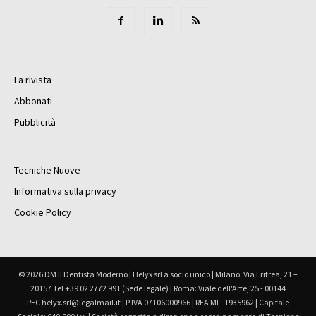
La rivista
Abbonati
Pubblicità
Tecniche Nuove
Informativa sulla privacy
Cookie Policy
© 2026 DM Il Dentista Moderno | Helyx srl a socio unico | Milano: Via Eritrea, 21 –
20157 Tel +39 02 2772 991 (Sede legale) | Roma: Viale dell'Arte, 25 - 00144
PEC helyx.srl@legalmail.it | P.IVA 07106000966 | REA MI - 1935962 | Capitale