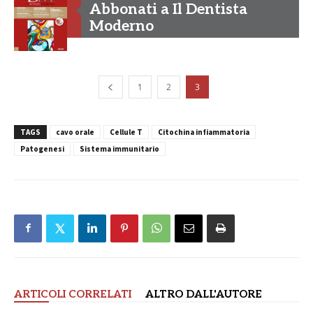
Abbonati a Il Dentista
Moderno
1
2
3
TAGS
cavo orale
Cellule T
Citochina infiammatoria
Patogenesi
Sistema immunitario
ARTICOLI CORRELATI
ALTRO DALL'AUTORE