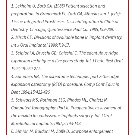
1. Lekholm U, Zarb GA. (1985) Patient selection and
preparation, in Branemark PI, Zarb GA, Albrektsson T. (eds):
Tissue-integrated Prostheses: Osseointegration in Clinical
Dentistry. Chicago, Quintessence Publ Co. 1985;199-209.
2. Misch CE. Divisions of available bone in implant dentistry.
Int J Oral Implantol 1990;7:9-17.
3. Scipioni A, Bruschi GB, Calesini C. The edentulous ridge
expansion technique: a five-years study. Int J Perio Rest Dent
1994;19:269-277.
4. Summers RB. The osteotome technique: part 2-the ridge
expansion osteotomy (REO) procedure. Comp Cont Educ in
Dent 1994;15:422-426.
5. Schwarz MS, Rothman SLG, Rhodes ML, Chafetz N.
Computed Tomography: Part II. Preoperative assessment of
the maxilla for endosseous implants surgery. Int J Oral
Maxillofacial Implants 1987;2:143-148.
6. Simion M, Baldoni M, Zaffe D. Jawbone enlargement