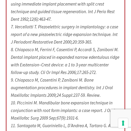
using immediate implant placement with split crest
technique and guided tissue regeneration. Int J Perio Rest
Dent 1992;12(6):463-47.
7. Vercellotti T. Piezoelettric surgery in implantology: a case
report of a new piezoelectric ridge expansion technique. Int
J Periodont Restorative Dent 2000;20:359-365.
8. Chiapasco M, Ferrini F, Casentini P, Accardi S, Zaniboni M.
Dental implant placed in expanded narrow edentulous ridge
with Exstension–Crest device: a 1 to 3-year multicenter
follow-up study. Cli Or Impl Res 2006;17:265-272.
9. Chiapasco M, Casentini P, Zaniboni M. Bone
augmentation procedures in implant dentistry. Int J Oral
Maxillofac Implants 2009;24 Suppl:237-59. Review.
10. Piccinini M. Mandibular bone expansion technique in
conjunction with root form implants: a case report. J Oral
Maxillofac Surg 2009 Sep;67(9):1931-6.
11. Santagata M, Guariniello L, D’Andrea A, Tartaro G. A