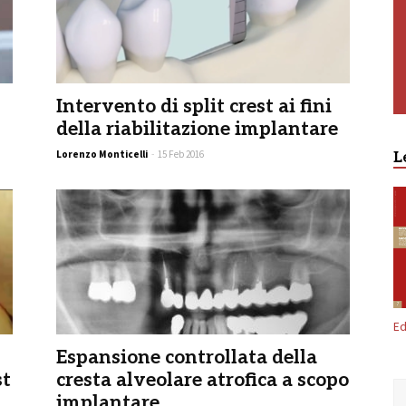
Intervento di split crest ai fini
della riabilitazione implantare
Lorenzo Monticelli
-
15 Feb 2016
L
Ed
Espansione controllata della
st
cresta alveolare atrofica a scopo
implantare