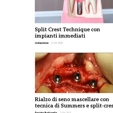
Split Crest Technique con
impianti immediati
redazione
-
6 Ott 2020
Rialzo di seno mascellare con
tecnica di Summers e split-cre
Davide Battaglia
-
2 Ott 2015