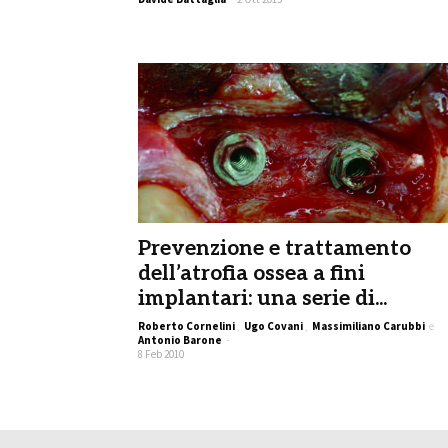
Prevenzione e trattamento
dell’atrofia ossea a fini
implantari: una serie di...
Roberto Cornelini
,
Ugo Covani
,
Massimiliano Carubbi
e
Antonio Barone
-
8 Feb 2010