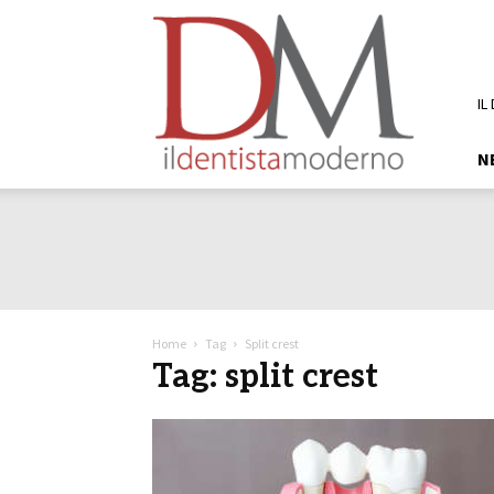
DM
Il
Dentista
Moderno
IL
N
Home
Tag
Split crest
Tag: split crest