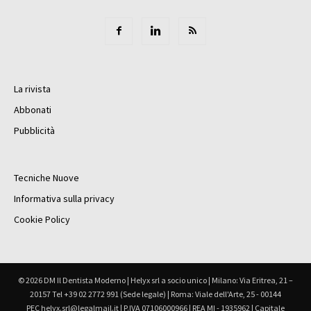
La rivista
Abbonati
Pubblicità
Tecniche Nuove
Informativa sulla privacy
Cookie Policy
© 2026 DM Il Dentista Moderno | Helyx srl a socio unico | Milano: Via Eritrea, 21 –
20157 Tel +39 02 2772 991 (Sede legale) | Roma: Viale dell'Arte, 25 - 00144
PEC helyx.srl@legalmail.it | P.IVA 07106000966 | REA MI - 1935962 | Capitale