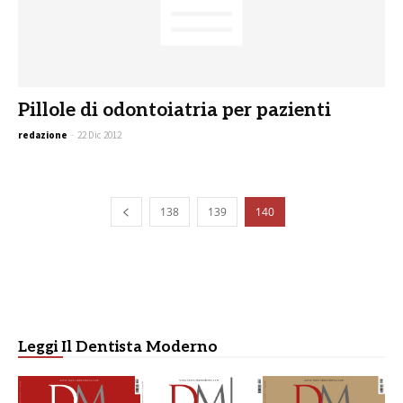
Pillole di odontoiatria per pazienti
redazione
-
22 Dic 2012
138
139
140
Leggi Il Dentista Moderno