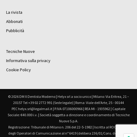
La rivista
Abbonati
Pubblicità
Tecniche Nuove
Informativa sulla privacy
Cookie Policy
© 2026 DM Il Dentista Moderno | Helyx srl a socio unico | Milano: Via Eritrea, 21 –
20157 Tel +39 02 2772 991 (Sede legale) | Roma: Viale dell'Arte, 25 - 00144
PEC helyx.srl@legalmail.it | P.IVA 07106000966 | REA MI - 1935962 | Capitale
Sociale: €40.000 i.v. | Società soggetta a direzione e coordinamento di Tecniche
Nuove S.p.A.
Registrazione: Tribunale di Milano n. 206 del 22-5-1982 | Iscritta al ROC Registro
degli Operatori di Comunicazione al n° 6419 (delibera 236/01/Cons. del 30.6.01