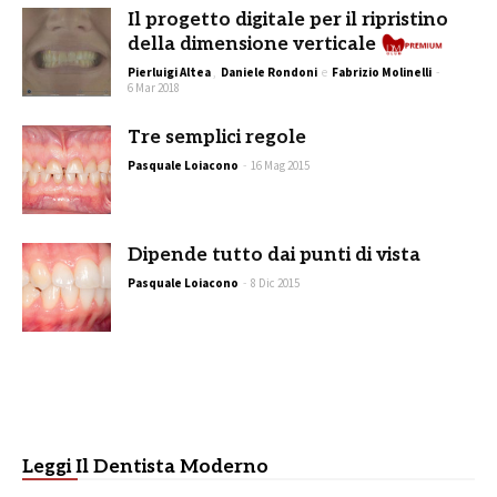
Il progetto digitale per il ripristino
della dimensione verticale
Pierluigi Altea
,
Daniele Rondoni
e
Fabrizio Molinelli
-
6 Mar 2018
Tre semplici regole
Pasquale Loiacono
-
16 Mag 2015
Dipende tutto dai punti di vista
Pasquale Loiacono
-
8 Dic 2015
Leggi Il Dentista Moderno