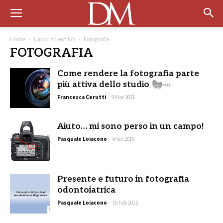
Home
Lavori scientifici
Fotografia
FOTOGRAFIA
Come rendere la fotografia parte
più attiva dello studio
Francesca Cerutti
-
9 Mar 2021
Aiuto… mi sono perso in un campo!
Pasquale Loiacono
-
4 Set 2015
Presente e futuro in fotografia
odontoiatrica
Pasquale Loiacono
-
16 Feb 2015