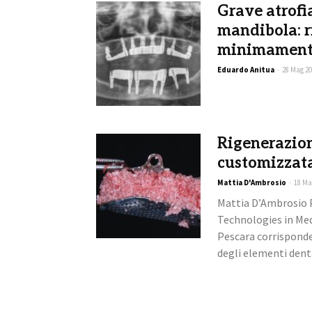
Grave atrofi
mandibola: r
minimament
Eduardo Anitua
-
28 Mag 2
Rigenerazion
customizzat
Mattia D'Ambrosio
-
18 Ma
Mattia D’Ambrosio P
Technologies in Medi
Pescara corrispon
degli elementi denta