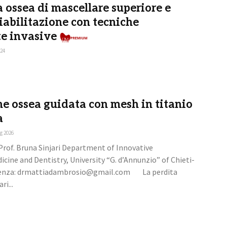
a ossea di mascellare superiore e
iabilitazione con tecniche
e invasive
Premium
024
e ossea guidata con mesh in titanio
a
g 2026
rof. Bruna Sinjari Department of Innovative
cine and Dentistry, University “G. d’Annunzio” of Chieti-
denza: drmattiadambrosio@gmail.com La perdita
ri...