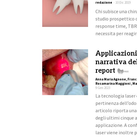
redazione
-
10 Dic 2019
Chi subisce una chir
studio prospettico c
response time, TBRT
necessita per reagir
Applicazioni
narrativa del
report
Anna Maria Agnone, Franc
Rosamarina Maggioni , Ma
9 Gen 2023
La tecnologia laser 
pertinenza dell’odon
articolo riporta una
degli ultimi cinque 
applicazione. A conf
laser viene inoltre p