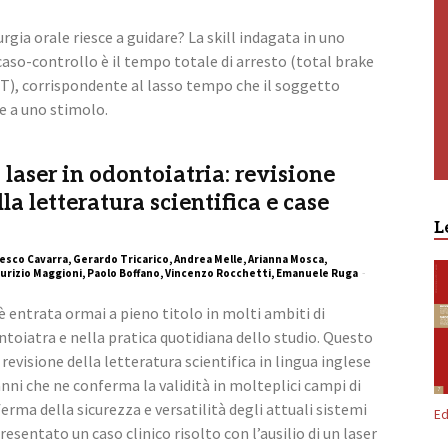
urgia orale riesce a guidare? La skill indagata in uno
aso-controllo è il tempo totale di arresto (total brake
), corrispondente al lasso tempo che il soggetto
e a uno stimolo.
 laser in odontoiatria: revisione
la letteratura scientifica e case
L
Free
esco Cavarra, Gerardo Tricarico, Andrea Melle, Arianna Mosca,
urizio Maggioni, Paolo Boffano, Vincenzo Rocchetti, Emanuele Ruga
-
è entrata ormai a pieno titolo in molti ambiti di
toiatra e nella pratica quotidiana dello studio. Questo
 revisione della letteratura scientifica in lingua inglese
anni che ne conferma la validità in molteplici campi di
erma della sicurezza e versatilità degli attuali sistemi
Ed
resentato un caso clinico risolto con l’ausilio di un laser