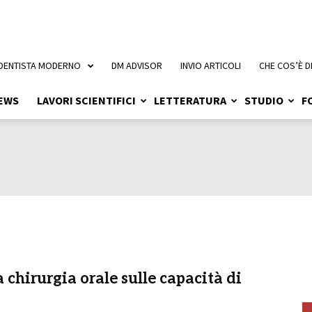
 DENTISTA MODERNO
DM ADVISOR
INVIO ARTICOLI
CHE COS’È D
EWS
LAVORI SCIENTIFICI
LETTERATURA
STUDIO
F
 chirurgia orale sulle capacità di