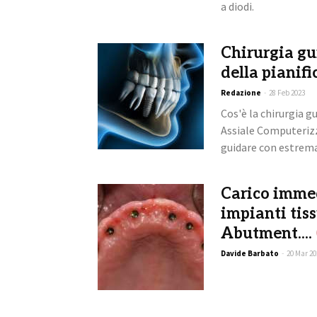
a diodi.
Chirurgia gu
della pianifi
Redazione
-
28 Feb 2023
Cos'è la chirurgia 
Assiale Computerizza
guidare con estrema.
Carico immed
impianti tiss
Abutment....
Davide Barbato
-
20 Mar 20