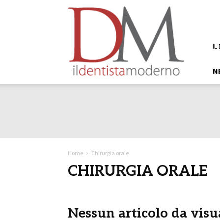
DM
Il
Dentista
Moderno
IL
N
Home
Chirurgia orale
CHIRURGIA ORALE
Nessun articolo da visu