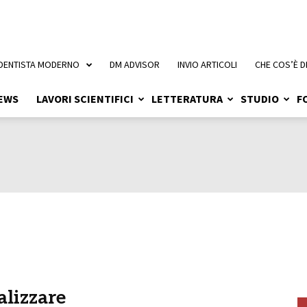
 DENTISTA MODERNO
DM ADVISOR
INVIO ARTICOLI
CHE COS’È D
EWS
LAVORI SCIENTIFICI
LETTERATURA
STUDIO
F
alizzare