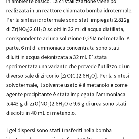
in ambiente basico. La cristallizzazione viene poi
realizzata in un reattore chiamato bomba idrotermale.
Per la sintesi idrotermale sono stati impiegati 2.812g
di Zr(NO
)2.6H
O sciolti in 32 ml di acqua distillata,
3
2
corrispondente ad una soluzione 0,25M nel metallo. A
parte, 6 ml di ammoniaca concentrata sono stati
diluiti in acqua deionizzata a 32 ml. E’ stata
sperimentata una variante che prevede l’utilizzo di un
diverso sale di zirconio [ZrO(Cl)2.6H
O]. Per la sintesi
2
solvotermale, il solvente usato è il metanolo e come
agente precipitante è stata impiegata l’ammoniaca.
5.443 g di ZrO(NO
)2.6H
O e 9.6 g di urea sono stati
3
2
disciolti in 40 mL di metanolo.
I gel dispersi sono stati trasferiti nella bomba