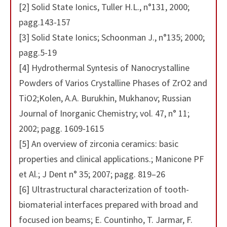
[2] Solid State Ionics, Tuller H.L., n°131, 2000;
pagg.143-157
[3] Solid State Ionics; Schoonman J., n°135; 2000;
pagg.5-19
[4] Hydrothermal Syntesis of Nanocrystalline
Powders of Varios Crystalline Phases of ZrO2 and
TiO2;Kolen, A.A. Burukhin, Mukhanov; Russian
Journal of Inorganic Chemistry; vol. 47, n° 11;
2002; pagg. 1609-1615
[5] An overview of zirconia ceramics: basic
properties and clinical applications.; Manicone PF
et Al.; J Dent n° 35; 2007; pagg. 819–26
[6] Ultrastructural characterization of tooth-
biomaterial interfaces prepared with broad and
focused ion beams; E. Countinho, T. Jarmar, F.