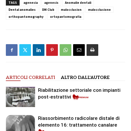
TAGS
agenesia
agenesis
Anomalie dentali
Dental anomalies
DM Club
malocclusion
malocclusione
orthopantomography
ortopantomografia
ARTICOLI CORRELATI
ALTRO DALL'AUTORE
Riabilitazione settoriale con impianti
post-estrattivi
Riassorbimento radicolare distale di
elemento 16: trattamento canalare