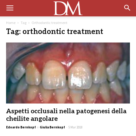
Home
Tag
Orthodontic treatment
Tag: orthodontic treatment
Aspetti occlusali nella patogenesi della
cheilite angolare
Edoardo Bernkopf
e
Giulia Bernkopf
-
5 Mar 2018