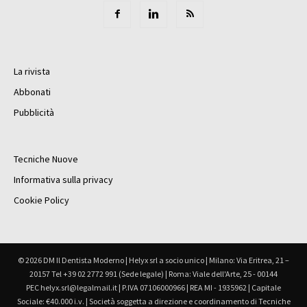
La rivista
Abbonati
Pubblicità
Tecniche Nuove
Informativa sulla privacy
Cookie Policy
© 2026 DM Il Dentista Moderno | Helyx srl a socio unico | Milano: Via Eritrea, 21 –
20157 Tel +39 02 2772 991 (Sede legale) | Roma: Viale dell'Arte, 25 - 00144
PEC helyx.srl@legalmail.it | P.IVA 07106000966 | REA MI - 1935962 | Capitale
Sociale: €40.000 i.v. | Società soggetta a direzione e coordinamento di Tecniche