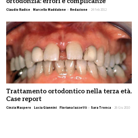
ortodonzia: errori e complicanze
Claudio Radice
,
Marcello Maddalone
e
Redazione
-
24 Feb 2012
Trattamento ortodontico nella terza età.
Case report
Cinzia Maspero
,
Lucia Giannini
,
Floriana Iazzetti
e
Sara Tronca
-
26 Giu 2010