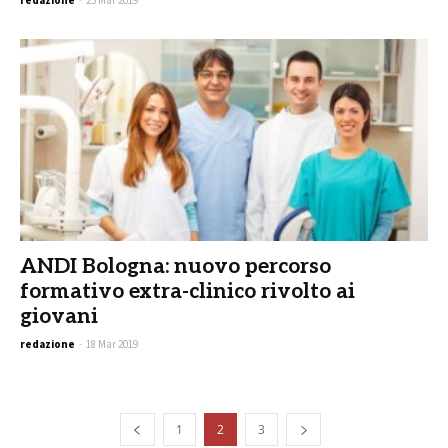
redazione
-
25 Mar 2019
ANDI Bologna: nuovo percorso
formativo extra-clinico rivolto ai
giovani
redazione
-
18 Mar 2019
1
2
3