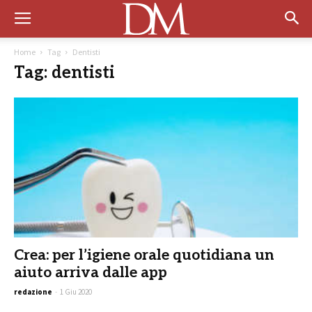
Home
Tag
Dentisti
Tag: dentisti
Crea: per l’igiene orale quotidiana un
aiuto arriva dalle app
redazione
-
1 Giu 2020