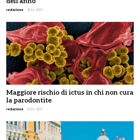
dell’anno
redazione
-
30 Dic 2019
Maggiore rischio di ictus in chi non cura
la parodontite
redazione
-
16 Dic 2019