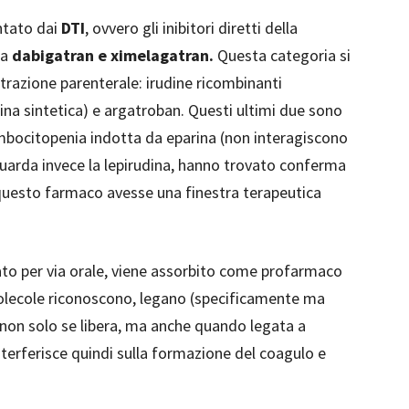
ntato dai
DTI
, ovvero gli inibitori diretti della
 a
dabigatran e ximelagatran.
Questa categoria si
razione parenterale: irudine ricombinanti
udina sintetica) e argatroban. Questi ultimi due sono
ombocitopenia indotta da eparina (non interagiscono
iguarda invece la lepirudina, hanno trovato conferma
 questo farmaco avesse una finestra terapeutica
ato per via orale, viene assorbito come profarmaco
olecole riconoscono, legano (specificamente ma
 non solo se libera, ma anche quando legata a
nterferisce quindi sulla formazione del coagulo e