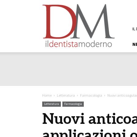
DM
Il
Dentista
Moderno
IL
N
Home
Letteratura
Farmacologia
Nuovi anticoagulant
Letteratura
Farmacologia
Nuovi anticoa
applicazioni 