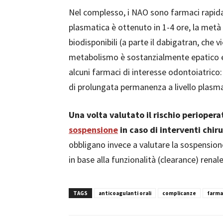
Nel complesso, i NAO sono farmaci rapidam
plasmatica è ottenuto in 1-4 ore, la metà
biodisponibili (a parte il dabigatran, che v
metabolismo è sostanzialmente epatico e 
alcuni farmaci di interesse odontoiatrico:
di prolungata permanenza a livello plasmat
Una volta valutato il rischio perioper
sospensione
in caso di interventi chiru
obbligano invece a valutare la sospensione
in base alla funzionalità (clearance) renale
TAGS
anticoagulanti orali
complicanze
farma