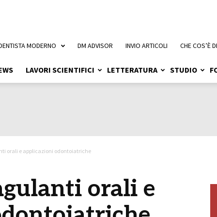
 DENTISTA MODERNO
DM ADVISOR
INVIO ARTICOLI
CHE COS’È D
EWS
LAVORI SCIENTIFICI
LETTERATURA
STUDIO
F
i orali e applicazioni odontoiatriche
gulanti orali e
odontoiatriche