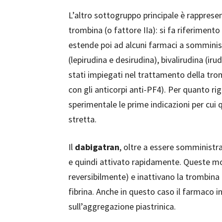
L’altro sottogruppo principale è rapprese
trombina (o fattore IIa): si fa riferimento
estende poi ad alcuni farmaci a somminist
(lepirudina e desirudina), bivalirudina (ir
stati impiegati nel trattamento della tr
con gli anticorpi anti-PF4). Per quanto r
sperimentale le prime indicazioni per cui
stretta.
Il
dabigatran
, oltre a essere somministr
e quindi attivato rapidamente. Queste m
reversibilmente) e inattivano la trombina
fibrina. Anche in questo caso il farmaco i
sull’aggregazione piastrinica.