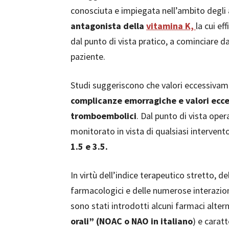
conosciuta e impiegata nell’ambito degli
antagonista della
vitamina K,
la cui ef
dal punto di vista pratico, a cominciare d
paziente.
Studi suggeriscono che valori eccessivame
complicanze emorragiche e valori ecce
tromboembolici
. Dal punto di vista oper
monitorato in vista di qualsiasi intervent
1.5 e 3.5.
In virtù dell’indice terapeutico stretto, del
farmacologici e delle numerose interazioni
sono stati introdotti alcuni farmaci alte
orali” (NOAC o NAO in italiano
) e carat