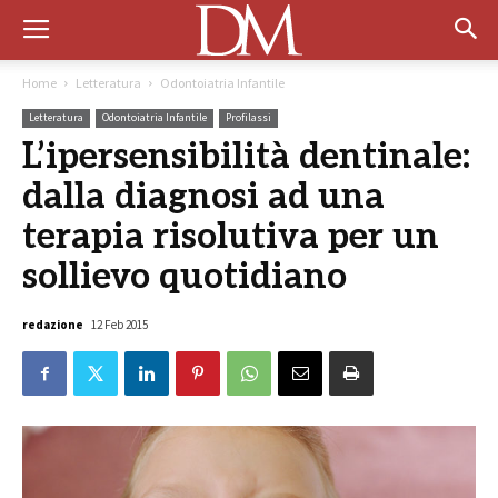
Home
Letteratura
Odontoiatria Infantile
Letteratura
Odontoiatria Infantile
Profilassi
L’ipersensibilità dentinale:
dalla diagnosi ad una
terapia risolutiva per un
sollievo quotidiano
redazione
12 Feb 2015