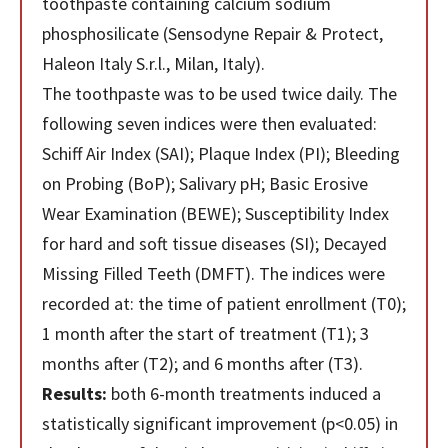
toothpaste containing calcium sodium
phosphosilicate (Sensodyne Repair & Protect,
Haleon Italy S.r.l., Milan, Italy).
The toothpaste was to be used twice daily. The
following seven indices were then evaluated:
Schiff Air Index (SAI); Plaque Index (PI); Bleeding
on Probing (BoP); Salivary pH; Basic Erosive
Wear Examination (BEWE); Susceptibility Index
for hard and soft tissue diseases (SI); Decayed
Missing Filled Teeth (DMFT). The indices were
recorded at: the time of patient enrollment (T0);
1 month after the start of treatment (T1); 3
months after (T2); and 6 months after (T3).
Results:
both 6-month treatments induced a
statistically significant improvement (p<0.05) in