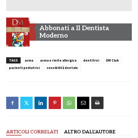
Abbonati a Il Dentista
Moderno
TAGS
asma
asma e rinite allergica
dentifrici
DM Club
pazienti pediatrici
sensibilità dentale
ARTICOLI CORRELATI
ALTRO DALL'AUTORE