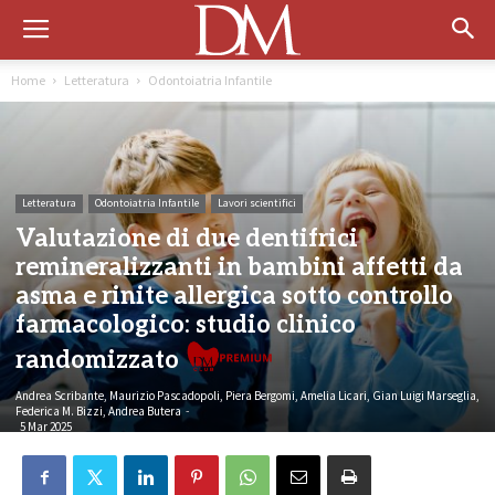
Home
Letteratura
Odontoiatria Infantile
Letteratura
Odontoiatria Infantile
Lavori scientifici
Valutazione di due dentifrici
remineralizzanti in bambini affetti da
asma e rinite allergica sotto controllo
farmacologico: studio clinico
Premi
randomizzato
Andrea Scribante, Maurizio Pascadopoli, Piera Bergomi, Amelia Licari, Gian Luigi Marseglia,
Federica M. Bizzi, Andrea Butera
-
5 Mar 2025