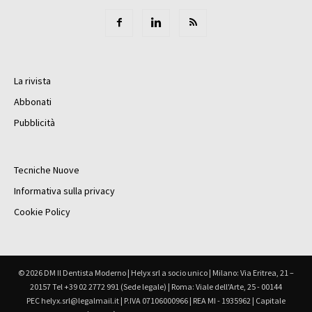
La rivista
Abbonati
Pubblicità
Tecniche Nuove
Informativa sulla privacy
Cookie Policy
© 2026 DM Il Dentista Moderno | Helyx srl a socio unico | Milano: Via Eritrea, 21 –
20157 Tel +39 02 2772 991 (Sede legale) | Roma: Viale dell'Arte, 25 - 00144
PEC helyx.srl@legalmail.it | P.IVA 07106000966 | REA MI - 1935962 | Capitale