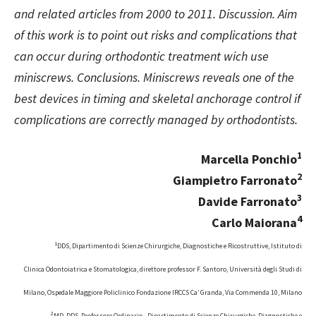
and related articles from 2000 to 2011. Discussion. Aim
of this work is to point out risks and complications that
can occur during orthodontic treatment wich use
miniscrews. Conclusions. Miniscrews reveals one of the
best devices in timing and skeletal anchorage control if
complications are correctly managed by orthodontists.
1
Marcella Ponchio
2
Giampietro Farronato
3
Davide Farronato
4
Carlo Maiorana
1
DDS, Dipartimento di Scienze Chirurgiche, Diagnostiche e Ricostruttive, Istituto di
Clinica Odontoiatrica e Stomatologica, direttore professor F. Santoro, Università degli Studi di
Milano, Ospedale Maggiore Policlinico Fondazione IRCCS Ca’ Granda, Via Commenda 10, Milano
2
MD, DDS, Professore Ordinario - Dipartimento di Scienze Chirurgiche, Diagnostiche e