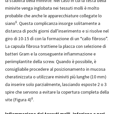
la stabilità della minivite. Nel caso in cui la testa della
minivite venga inglobata nei tessuti molli è molto
probabile che anche le apparecchiature collegate lo
6
siano
. Questa complicanza insorge solitamente a
distanza di pochi giorni dall’inserimento e si risolve nel
giro di 10-15 dì con la formazione di un “callo fibroso”.
La capsula fibrosa trattiene la placca con selezione di
batteri Gram e la conseguente infiammazione e
periimplantite della screw. Quando è possibile, è
consigliabile procedere al posizionamento in mucosa
cheratinizzata o utilizzare miniviti più lunghe (10 mm)
da inserire solo parzialmente, lasciando esposte 2 o 3
spire che servono a evitare la copertura completa della
6
vite (Figura 4)
.
Infiammazione dei tessuti molli, infezione e peri-